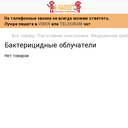
На телефонные звонки не всегда можем ответить.
Лучше пишите в
VIBER
или
TELEGRAM
чат
Все товары
Портативная электроника
Медицинские при
Бактерицидные облучатели
Нет товаров