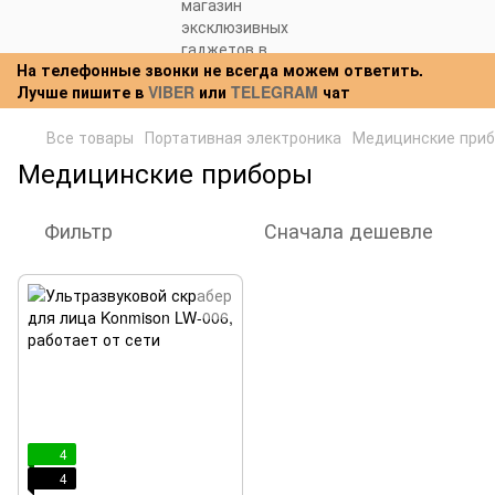
На телефонные звонки не всегда можем ответить.
Лучше пишите в
VIBER
или
TELEGRAM
чат
Все товары
Портативная электроника
Медицинские при
Медицинские приборы
Фильтр
Сначала дешевле
4
4