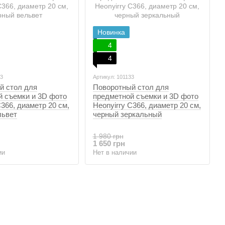
Новинка
4
4
83
Артикул: 101133
й стол для
Поворотный стол для
й съемки и 3D фото
предметной съемки и 3D фото
C366, диаметр 20 см,
Heonyirry C366, диаметр 20 см,
львет
черный зеркальный
1 980 грн
1 650 грн
ии
Нет в наличии