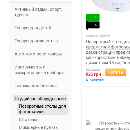
Активный отдых, спорт,
туризм
4
4
Товары для детей
Артикул: 100562
Товары для животных
Поворотный стол для
предметной фотосъем
демонстрации предме
Авто-мото-вело товары
мя скоростями Bakee
диаметром 13 см, бе
Инструменты и
988 грн
Купить
измерительные приборы
825 грн
В наличии
Техника для бизнеса
Студийное оборудование
Поворотные столы для
фотосъемки
Штативы
Микшерные пульты