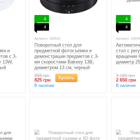
4
4
4
4
Артикул: 100563
Артикул: 10044
Поворотный стол для
Автоматич
ки и
предметной фотосъемки и
стол с рег
тов с 3-
демонстрации предметов с 3-
вращения H
y 13W,
мя скоростями Bakeey 13B,
диаметр 25
лый
диаметром 13 см, черный
988 грн
3 180 грн
Купить
825 грн
2 650 грн
В наличии
В наличии