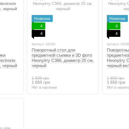
Новинка
Новинка
4
4
4
4
Артикул: 100118
Артикул: 1010
Поворотный стол для
Поворотны
мки
предметной съемки и 3D фото
предметно
ectronix
Heonyirry C366, диаметр 20 см,
Heonyirry 
, черный
черный
черный ве
1 920 грн
1 920 грн
1 650 грн
1 650 грн
Нет в наличии
Нет в налич