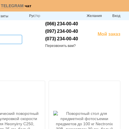
и
TELEGRAM
чат
Рус
Укр
Желания
Вход
такты
(066) 234-00-40
(097) 234-00-40
Мой заказ
(073) 234-00-40
Перезвонить вам?