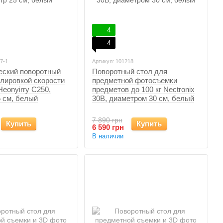
4
4
7-1
Артикул: 101218
еский поворотный
Поворотный стол для
улировкой скорости
предметной фотосъемки
eonyirry C250,
предметов до 100 кг Nectronix
 см, белый
30B, диаметром 30 см, белый
7 890 грн
Купить
Купить
6 590 грн
В наличии