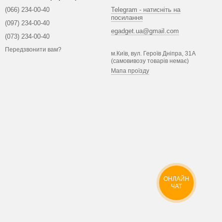
(066) 234-00-40
Telegram - натисніть на
посилання
(097) 234-00-40
egadget.ua@gmail.com
(073) 234-00-40
Передзвонити вам?
м.Київ, вул. Героїв Дніпра, 31А
(самовивозу товарів немає)
Мапа проїзду
ОНЛАЙН
ЧАТ