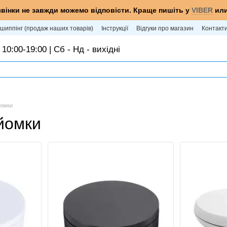
звінки не завжди можемо відповісти. Краще пишіть у
VIBER
ил
шиппінг (продаж наших товарів)
Інструкції
Відгуки про магазин
Контакт
 10:00-19:00 | Сб - Нд - вихідні
йомки
йомки