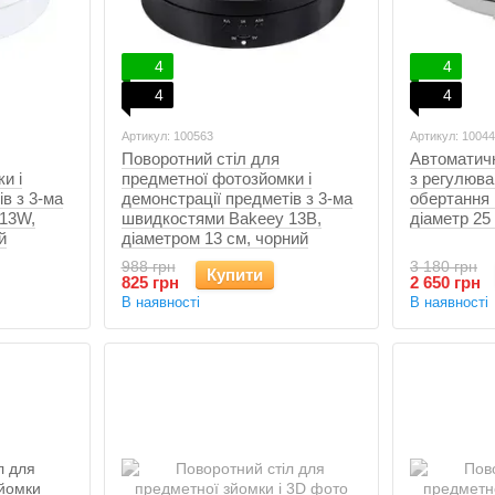
4
4
4
4
Артикул: 100563
Артикул: 10044
Поворотний стіл для
Автоматичн
и і
предметної фотозйомки і
з регулюва
в з 3-ма
демонстрації предметів з 3-ма
обертання 
13W,
швидкостями Bakeey 13B,
діаметр 25 
й
діаметром 13 см, чорний
988 грн
3 180 грн
Купити
825 грн
2 650 грн
В наявності
В наявності