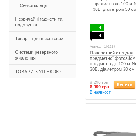
Селфі кільця
Незвичайні гаджети та
подарунки
4
4
Товары для військових
Артикул: 101219
Системи резервного
Поворотний стіл для
живлення
предметної фотозйом
предметів до 100 кг N
30B, діаметром 30 см
ТОВАРИ З УЦІНКОЮ
8 290 грн
Купити
6 990 грн
В наявності