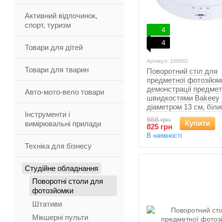
Активний відпочинок,
спорт, туризм
4
4
Товари для дітей
Артикул: 100562
Товари для тварин
Поворотний стіл для
предметної фотозйомк
демонстрації предметі
Авто-мото-вело товари
швидкостями Bakeey 
діаметром 13 см, біли
Інструменти і
988 грн
Купити
вимірювальні прилади
825 грн
В наявності
Техніка для бізнесу
Студійне обладнання
Поворотні столи для
фотозйомки
Штативи
Мікшерні пульти