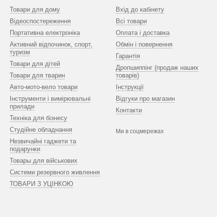
Товари для дому
Вхід до кабінету
Відеоспостереження
Всі товари
Портативна електроніка
Оплата і доставка
Активний відпочинок, спорт,
Обмін і повернення
туризм
Гарантія
Товари для дітей
Дропшиппінг (продаж наших
Товари для тварин
товарів)
Авто-мото-вело товари
Інструкції
Інструменти і вимірювальні
Відгуки про магазин
прилади
Контакти
Техніка для бізнесу
Студійне обладнання
Ми в соцмережах
Незвичайні гаджети та
подарунки
Товары для військових
Системи резервного живлення
ТОВАРИ З УЦІНКОЮ