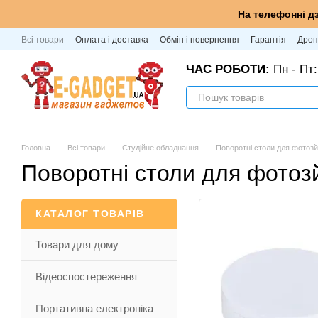
Перейти до основного контенту
На телефонні д
Всі товари
Оплата і доставка
Обмін і повернення
Гарантія
Дроп
ЧАС РОБОТИ:
Пн - Пт:
Головна
Всі товари
Студійне обладнання
Поворотні столи для фотоз
Поворотні столи для фотоз
КАТАЛОГ ТОВАРІВ
Товари для дому
Відеоспостереження
Портативна електроніка