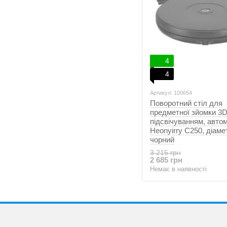
4
4
Артикул: 100654
Поворотний стіл для
предметної зйомки 3D
підсвічуванням, авто
Heonyirry C250, діаме
чорний
3 215 грн
2 685 грн
Немає в наявності