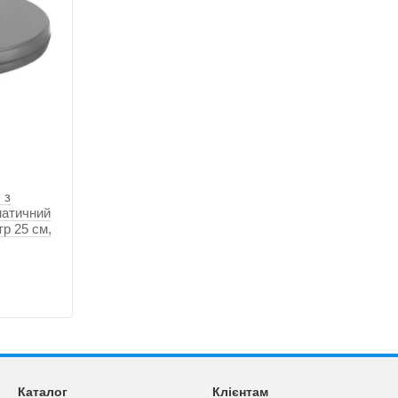
 з
матичний
тр 25 см,
Каталог
Клієнтам