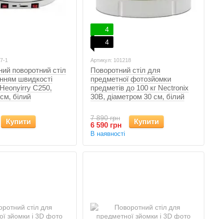
4
4
7-1
Артикул: 101218
ий поворотний стіл
Поворотний стіл для
нням швидкості
предметної фотозйомки
Heonyirry C250,
предметів до 100 кг Nectronix
см, білий
30B, діаметром 30 см, білий
7 890 грн
Купити
Купити
6 590 грн
В наявності