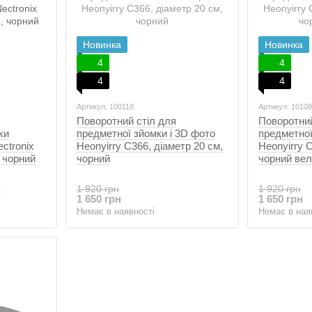
Новинка
Новинка
4
4
4
4
Артикул: 100118
Артикул: 1010
Поворотний стіл для
Поворотний
ки
предметної зйомки і 3D фото
предметної
ectronix
Heonyirry C366, діаметр 20 см,
Heonyirry C
, чорний
чорний
чорний ве
1 920 грн
1 920 грн
1 650 грн
1 650 грн
Немає в наявності
Немає в ная