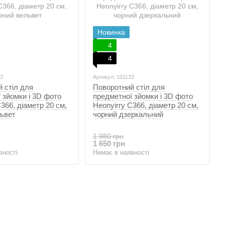
Новинка
4
4
83
Артикул: 101133
 стіл для
Поворотний стіл для
 зйомки і 3D фото
предметної зйомки і 3D фото
366, діаметр 20 см,
Heonyirry C366, діаметр 20 см,
львет
чорний дзеркальний
1 980 грн
1 650 грн
вності
Немає в наявності