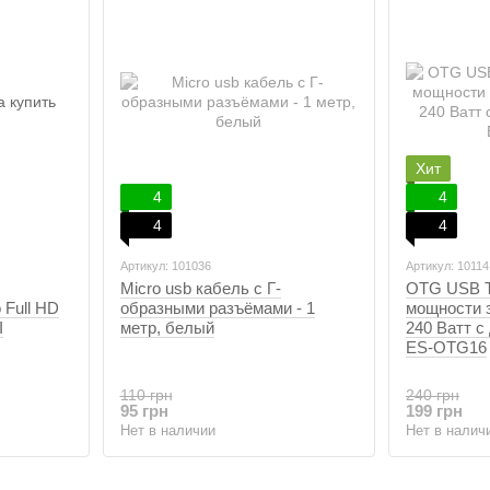
Хит
4
4
4
4
Артикул: 101036
Артикул: 10114
Micro usb кабель c Г-
OTG USB T
 Full HD
образными разъёмами - 1
мощности 
I
метр, белый
240 Ватт c
ES-OTG16
110 грн
240 грн
95 грн
199 грн
Нет в наличии
Нет в налич