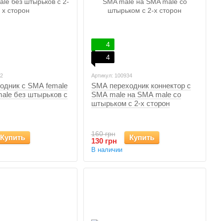
4
4
52
Артикул: 100934
одник с SMA female
SMA переходник коннектор с
ale без штырьков с
SMA male на SMA male со
штырьком с 2-х сторон
160 грн
Купить
Купить
130 грн
В наличии