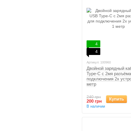
4
4
Артикул: 100960
Двойной зарядный к
Type-C с 2мя разъём
подключения 2х устро
метр
240 грн
Купить
200 грн
В наличии