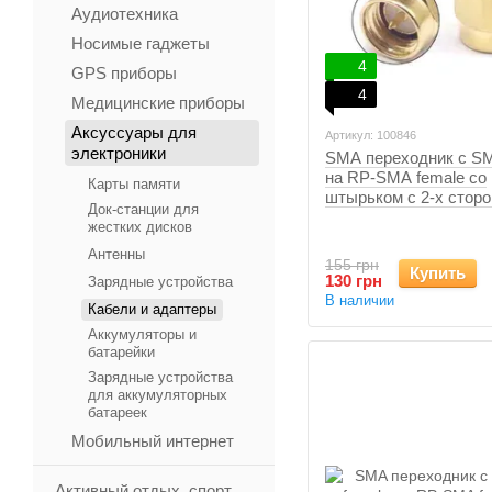
Аудиотехника
Носимые гаджеты
4
GPS приборы
4
Медицинские приборы
Аксуссуары для
Артикул: 100846
электроники
SMA переходник с S
на RP-SMA female со
Карты памяти
штырьком с 2-х сторо
Док-станции для
жестких дисков
Антенны
155 грн
Купить
130 грн
Зарядные устройства
В наличии
Кабели и адаптеры
Аккумуляторы и
батарейки
Зарядные устройства
для аккумуляторных
батареек
Мобильный интернет
Активный отдых, спорт,