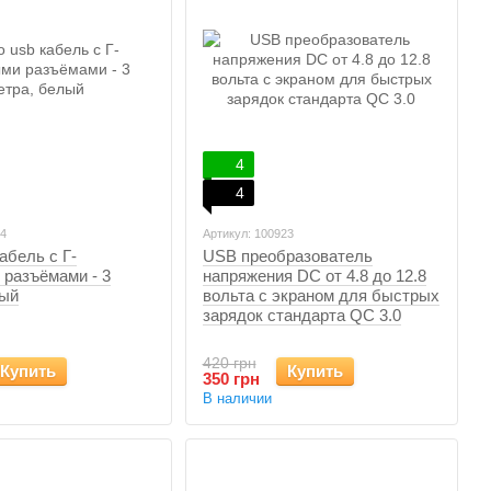
4
4
14
Артикул: 100923
абель c Г-
USB преобразователь
 разъёмами - 3
напряжения DC от 4.8 до 12.8
лый
вольта с экраном для быстрых
зарядок стандарта QC 3.0
420 грн
Купить
Купить
350 грн
В наличии