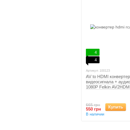
4
4
Артикул: 100123
AV to HDMI конвертер
видеосигнала + аудио
1080P Felkin AV2HDM
665 грн
Купить
550 грн
В наличии