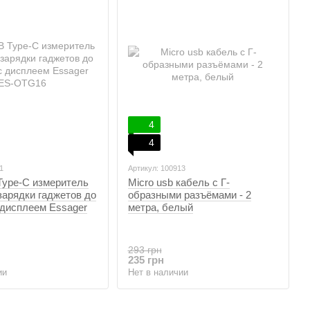
4
4
1
Артикул: 100913
ype-C измеритель
Micro usb кабель c Г-
зарядки гаджетов до
образными разъёмами - 2
 дисплеем Essager
метра, белый
293 грн
235 грн
ии
Нет в наличии