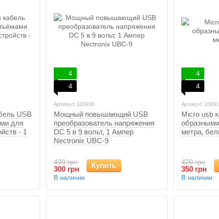
4
4
4
4
Артикул: 100938
Артикул: 1009
абель USB
Мощный повышающий USB
Micro usb к
ами для
преобразователь напряжения
образными
йств - 1
DC 5 в 9 вольт, 1 Ампер
метра, бе
Nectronix UBC-9
430 грн
420 грн
Купить
300 грн
350 грн
В наличии
В наличии