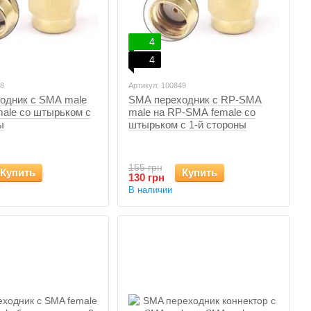
4
4
48
Артикул: 100849
одник с SMA male
SMA переходник с RP-SMA
male со штырьком с
male на RP-SMA female со
ы
штырьком с 1-й стороны
155 грн
Купить
Купить
130 грн
В наличии