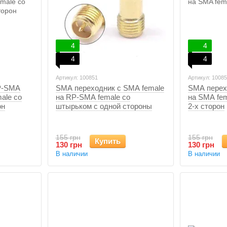
4
4
4
4
Артикул: 100851
Артикул: 1008
P-SMA
SMA переходник с SMA female
SMA перех
ale со
на RP-SMA female со
на SMA fem
он
штырьком с одной стороны
2-х сторон
155 грн
155 грн
Купить
130 грн
130 грн
В наличии
В наличии