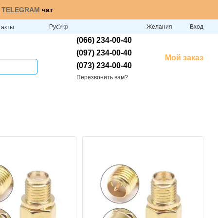
и
TELEGRAM
чат
Рус
Укр
Желания
Вход
такты
(066) 234-00-40
(097) 234-00-40
Мой заказ
(073) 234-00-40
Перезвонить вам?