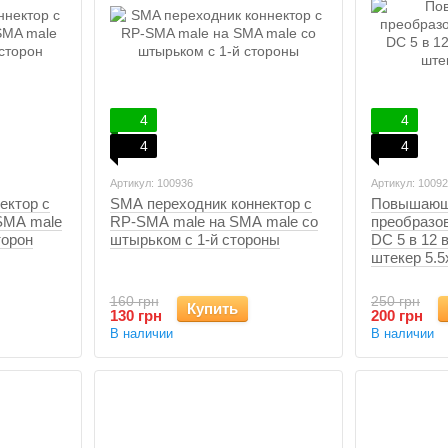
4
4
4
4
Артикул: 100936
Артикул: 1009
ектор с
SMA переходник коннектор с
Повышающ
SMA male
RP-SMA male на SMA male со
преобразо
торон
штырьком с 1-й стороны
DC 5 в 12 в
штекер 5.5
160 грн
250 грн
Купить
130 грн
200 грн
В наличии
В наличии