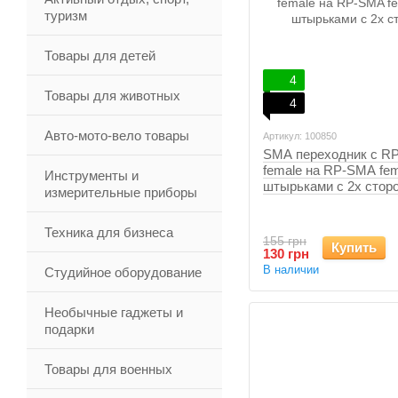
туризм
Товары для детей
4
Товары для животных
4
Авто-мото-вело товары
Артикул: 100850
SMA переходник с R
female на RP-SMA fem
Инструменты и
штырьками с 2х стор
измерительные приборы
Техника для бизнеса
155 грн
Купить
130 грн
В наличии
Студийное оборудование
Необычные гаджеты и
подарки
Товары для военных