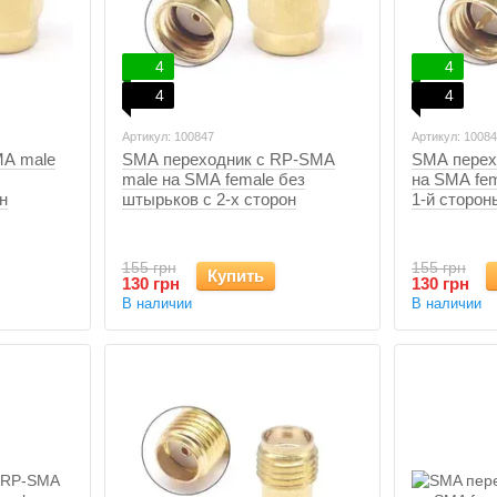
4
4
4
4
Артикул: 100847
Артикул: 1008
MA male
SMA переходник с RP-SMA
SMA перех
male на SMA female без
на SMA fe
н
штырьков с 2-х сторон
1-й сторон
155 грн
155 грн
Купить
130 грн
130 грн
В наличии
В наличии