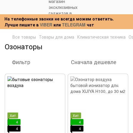
На телефонные звонки не всегда можем ответить.
Лучше пишите в
VIBER
или
TELEGRAM
чат
Все товары
Товары для дома
Климатическая техника
О
Озонаторы
Фильтр
Сначала дешевле
Хит
Хит
4
4
4
4