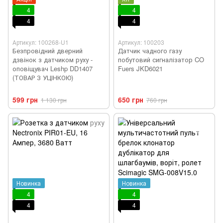
4
4
4
4
Артикул: 100268-U1
Артикул: 100203
Безпровідний дверний
Датчик чадного газу
дзвінок з датчиком руху -
побутовий сигналізатор CO
оповіщувач Leshp DD1407
Fuers JKD6021
(ТОВАР З УЦІНКОЮ)
599 грн
650 грн
1 130 грн
760 грн
Новинка
Новинка
4
4
4
4