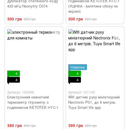
дублікатор статичного коду
годинником KETOTEK НТС-1
433 мГц Heonyirry C074
(УЦІНКА - вм'ятина сбоку на
екрані)
300 грн
300 грн
360 грн
460 грн
Новинка
4
4
4
4
Артикул: 100098
Артикул: 101145
Електронний кімнатний
Wifi датчик руху мініатюрний
термометр гігрометр з
Nectronix P01, до 6 метрів,
годинником KETOTEK НТС-1
Tuya Smart life app
380 грн
395 грн
460 грн
480 грн