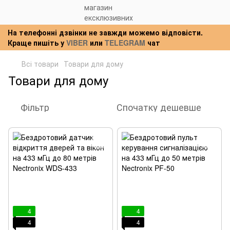
На телефонні дзвінки не завжди можемо відповісти.
Краще пишіть у
VIBER
или
TELEGRAM
чат
Всі товари
Товари для дому
Товари для дому
Фільтр
Спочатку дешевше
4
4
4
4