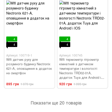
4
4
4
4
Артикул: 100719-1
Артикул: 100745
Wifi датчик руху для
Wifi термометр гігрометр
розумного будинку Nectronix
кімнатний з датчиком
621-A, оповіщення в додаток
температури і вологості
на смартфон
Nectronix TRD02-01A,
додаток Tuya для Android і
IOS
895 грн
920 грн
1 070 грн
1 095 грн
Показати ще 20 товарів