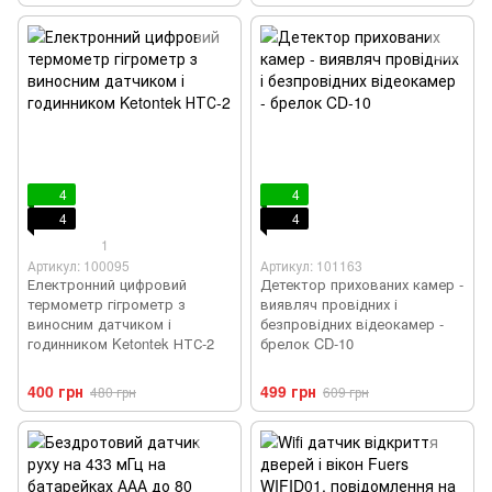
4
4
4
4
1
Артикул: 100095
Артикул: 101163
Електронний цифровий
Детектор прихованих камер -
термометр гігрометр з
виявляч провідних і
виносним датчиком і
безпровідних відеокамер -
годинником Ketontek НТС-2
брелок CD-10
400 грн
499 грн
480 грн
609 грн