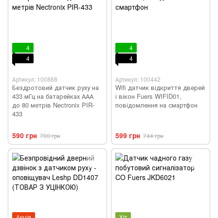
4
4
4
4
Артикул: 100888
Артикул: 100442
Бездротовий датчик руху на
Wifi датчик відкриття дверей
433 мГц на батарейках ААА
і вікон Fuers WIFID01,
до 80 метрів Nectronix PIR-
повідомлення на смартфон
433
590 грн
599 грн
700 грн
744 грн
Акція
Хіт