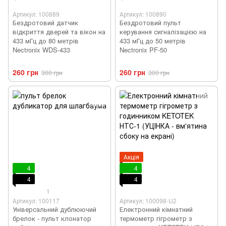
Артикул: 100889
Артикул: 100890
Бездротовий датчик
Бездротовий пульт
відкриття дверей та вікон на
керування сигналізацією на
433 мГц до 80 метрів
433 мГц до 50 метрів
Nectronix WDS-433
Nectronix PF-50
260 грн
260 грн
300 грн
300 грн
Акція
4
4
4
4
1
Артикул: 100117
Артикул: 100098-U2
Універсальний дублюючий
Електронний кімнатний
брелок - пульт клонатор
термометр гігрометр з