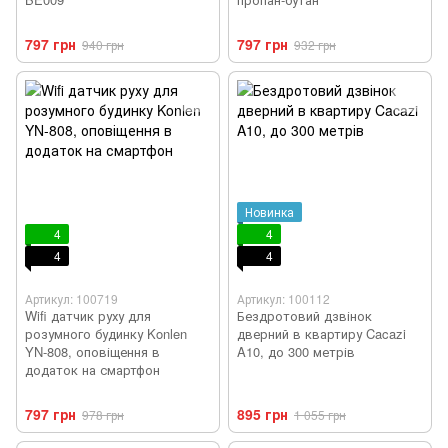
797 грн
797 грн
940 грн
932 грн
Новинка
4
4
4
4
Артикул: 100719
Артикул: 100112
Wifi датчик руху для
Бездротовий дзвінок
розумного будинку Konlen
дверний в квартиру Cacazi
YN-808, оповіщення в
A10, до 300 метрів
додаток на смартфон
797 грн
895 грн
978 грн
1 055 грн