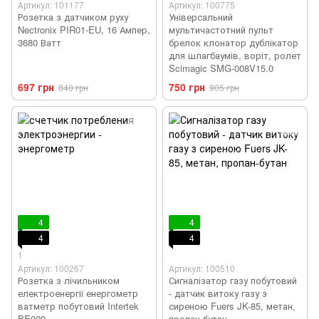
Артикул: 101177
Артикул: 100775
Розетка з датчиком руху
Універсальний
Nectronix PIR01-EU, 16 Ампер,
мультичастотний пульт
3680 Ватт
брелок клонатор дублікатор
для шлагбаумів, воріт, ролет
Scimagic SMG-008V15.0
697 грн
750 грн
840 грн
905 грн
4
4
4
4
1
Артикул: 100267
Артикул: 100510
Розетка з лічильником
Сигналізатор газу побутовий
електроенергії енергометр
- датчик витоку газу з
ватметр побутовий Intertek
сиреною Fuers JK-85, метан,
BE009
пропан-бутан