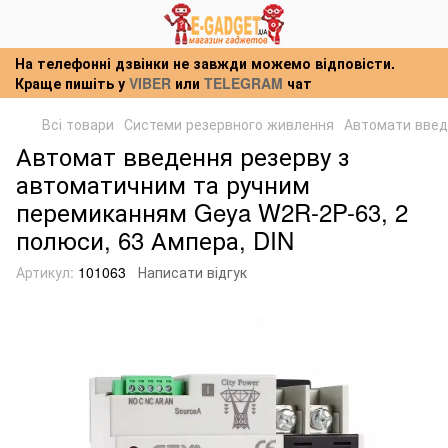
На телефонні дзвінки не завжди можемо відповісти.
Краще пишіть у
VIBER
или
TELEGRAM
чат
Всі товари
Системи резервного живлення
Автомати введ
Автомат введення резерву з
автоматичним та ручним
перемиканням Geya W2R-2P-63, 2
полюси, 63 Ампера, DIN
Артикул:
101063
Написати відгук