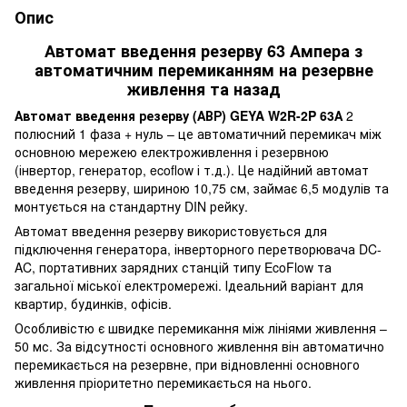
Опис
Автомат введення резерву 63 Ампера з
автоматичним перемиканням на резервне
живлення та назад
Автомат введення резерву (АВР) GEYA W2R-2P 63А
2
полюсний 1 фаза + нуль – це автоматичний перемикач між
основною мережею електроживлення і резервною
(інвертор, генератор, ecoflow і т.д.). Це надійний автомат
введення резерву, шириною 10,75 см, займає 6,5 модулів та
монтується на стандартну DIN рейку.
Автомат введення резерву використовується для
підключення генератора, інверторного перетворювача DC-
AC, портативних зарядних станцій типу EcoFlow та
загальної міської електромережі. Ідеальний варіант для
квартир, будинків, офісів.
Особливістю є швидке перемикання між лініями живлення –
50 мс. За відсутності основного живлення він автоматично
перемикається на резервне, при відновленні основного
живлення пріоритетно перемикається на нього.