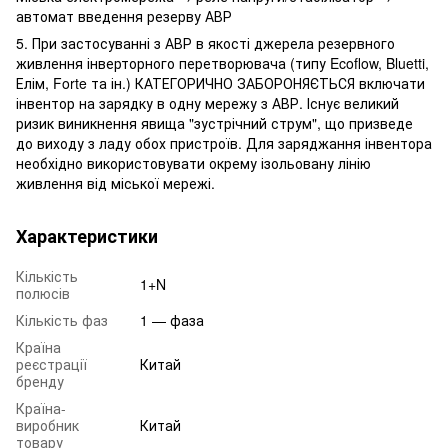
автомат введення резерву АВР
5. При застосуванні з АВР в якості джерела резервного
живлення інверторного перетворювача (типу Ecoflow, Bluetti,
Елім, Forte та ін.) КАТЕГОРИЧНО ЗАБОРОНЯЄТЬСЯ включати
інвентор на зарядку в одну мережу з АВР. Існує великий
ризик виникнення явища "зустрічний струм", що призведе
до виходу з ладу обох пристроїв. Для заряджання інвентора
необхідно використовувати окрему ізольовану лінію
живлення від міської мережі.
Характеристики
Кількість
1+N
полюсів
Кількість фаз
1 — фаза
Країна
реєстрації
Китай
бренду
Країна-
виробник
Китай
товару