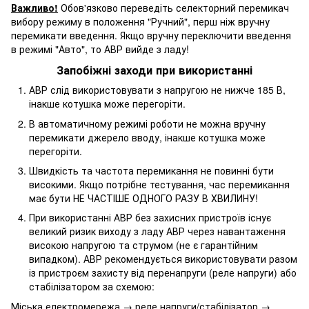
Важливо!
Обов'язково переведіть селекторний перемикач
вибору режиму в положення "Ручний", перш ніж вручну
перемикати введення. Якщо вручну переключити введення
в режимі "Авто", то АВР вийде з ладу!
Запобіжні заходи при використанні
АВР слід використовувати з напругою не нижче 185 В,
інакше котушка може перегоріти.
В автоматичному режимі роботи не можна вручну
перемикати джерело вводу, інакше котушка може
перегоріти.
Швидкість та частота перемикання не повинні бути
високими. Якщо потрібне тестування, час перемикання
має бути НЕ ЧАСТІШЕ ОДНОГО РАЗУ В ХВИЛИНУ!
При використанні АВР без захисних пристроїв існує
великий ризик виходу з ладу АВР через навантаження
високою напругою та струмом (не є гарантійним
випадком). АВР рекомендується використовувати разом
із пристроєм захисту від перенапруги (реле напруги) або
стабілізатором за схемою:
Міська електромережа → реле напруги/стабілізатор →