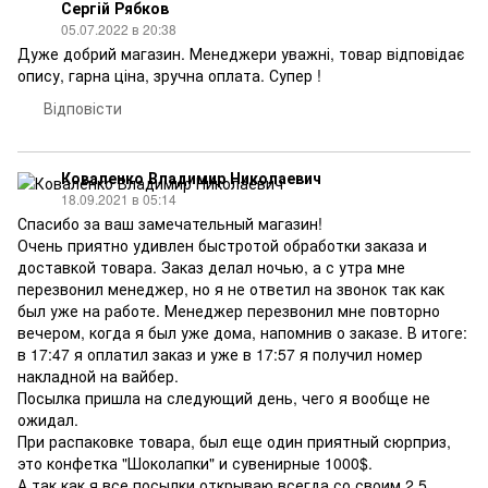
Сергій Рябков
05.07.2022 в 20:38
Дуже добрий магазин. Менеджери уважні, товар відповідає
опису, гарна ціна, зручна оплата. Супер !
Відповісти
Коваленко Владимир Николаевич
18.09.2021 в 05:14
Спасибо за ваш замечательный магазин!
Очень приятно удивлен быстротой обработки заказа и
доставкой товара. Заказ делал ночью, а с утра мне
перезвонил менеджер, но я не ответил на звонок так как
был уже на работе. Менеджер перезвонил мне повторно
вечером, когда я был уже дома, напомнив о заказе. В итоге:
в 17:47 я оплатил заказ и уже в 17:57 я получил номер
накладной на вайбер.
Посылка пришла на следующий день, чего я вообще не
ожидал.
При распаковке товара, был еще один приятный сюрприз,
это конфетка "Шоколапки" и сувенирные 1000$.
А так как я все посылки открываю всегда со своим 2.5