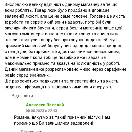
Висловлюю велику вдячність даному магазину за те що
вони роблять. Товар який було придбано відповідає
заявленій якості, але це не саме головне. Головне це якість
їх роботи та сервіс який вони надають, потрібні були
окуляри нічного бачення, серед безліч магазинів лише цей
магазин зміг оперативно доставити товар та описати всі
плюси та мінуси товару без приховування деталей. Був
приємний маленький бонус у вигляді додаткової зарядної
станції для батарейок, це здається чимось неважливим,
але в момент коли тобі це потрібно вже і зараз це
максимально приємно та вказує на їх людяність у роботі.
Даний магазин вже розрекламовано мною через сарафанне
радіо серед знайомих.
Ще раз хочеться подякувати за оперативність та якість
надання інформації по товарам якими вони оперують.
Відповісти
Алексеев Виталий
09.08.2023 в 22:43
Романе, дякуємо за такий приємний відгук. Нам
приємно що Ви залишилися задоволені
Відповісти