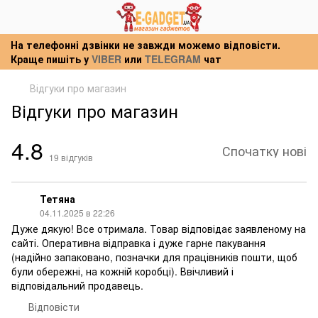
На телефонні дзвінки не завжди можемо відповісти.
Краще пишіть у
VIBER
или
TELEGRAM
чат
Відгуки про магазин
Відгуки про магазин
4.8
Спочатку нові
19
відгуків
Тетяна
04.11.2025 в 22:26
Дуже дякую! Все отримала. Товар відповідає заявленому на
сайті. Оперативна відправка і дуже гарне пакування
(надійно запаковано, позначки для працівників пошти, щоб
були обережні, на кожній коробці). Ввічливий і
відповідальний продавець.
Відповісти