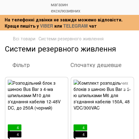
На телефонні дзвінки не завжди можемо відповісти.
Краще пишіть у
VIBER
или
TELEGRAM
чат
Всі товари
Системи резервного живлення
Системи резервного живлення
Фільтр
Спочатку дешевше
4
4
4
4