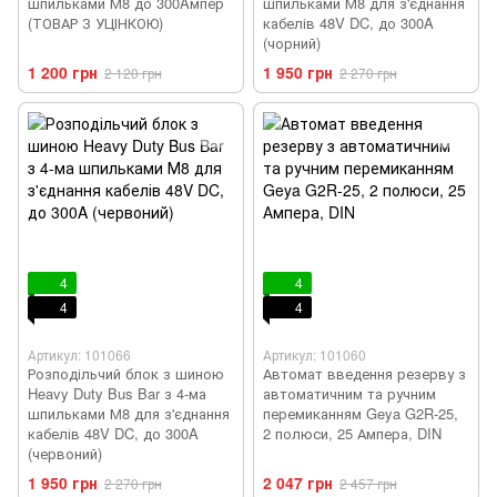
шпильками М8 до 300Aмпер
шпильками М8 для з'єднання
(ТОВАР З УЦІНКОЮ)
кабелів 48V DC, до 300A
(чорний)
1 200 грн
1 950 грн
2 120 грн
2 270 грн
4
4
4
4
Артикул: 101066
Артикул: 101060
Розподільчий блок з шиною
Автомат введення резерву з
Heavy Duty Bus Bar з 4-ма
автоматичним та ручним
шпильками М8 для з'єднання
перемиканням Geya G2R-25,
кабелів 48V DC, до 300A
2 полюси, 25 Ампера, DIN
(червоний)
1 950 грн
2 047 грн
2 270 грн
2 457 грн