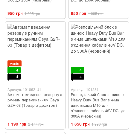
950 грн
950 грн
1 095 грн
1 095 грн
Акція
4
4
4
4
Артикул: 101062-U1
Артикул: 101231
Автомат введення резерву з
Розподільчий блок з шиною
ручним перемиканням Geya
Heavy Duty Bus Bar з 4-ма
G2R-63 (Товар з дефктом)
шпильками М10 для
з'єднання кабелів 48V DC, до
300A (червоний)
1 199 грн
1 650 грн
2 477 грн
1 990 грн