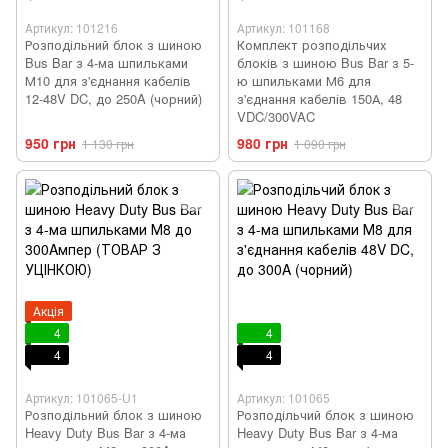
Артикул: 101216
Артикул: 101168
Розподільний блок з шиною
Комплект розподільчих
Bus Bar з 4-ма шпильками
блоків з шиною Bus Bar з 5-
М10 для з'єднання кабелів
ю шпильками М6 для
12-48V DC, до 250A (чорний)
з'єднання кабелів 150А, 48
VDC/300VAC
950 грн
980 грн
1 130 грн
1 090 грн
Акція
4
4
4
4
Артикул: 101065-U1
Артикул: 101065
Розподільний блок з шиною
Розподільчий блок з шиною
Heavy Duty Bus Bar з 4-ма
Heavy Duty Bus Bar з 4-ма