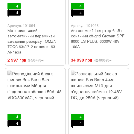
4
4
4
4
Артикул: 101064
Артикул: 101068
Моторизований
Автономний інвертор 6 кВт
автоматичний перемикач
сонячний off-grid Growatt SPF
введення резерву TOMZN
6000 ES PLUS, 6000W 48V
TOQ3-63/2P, 2 полюси, 63
100A
Ампера
2 997 грн
34 990 грн
3 507 грн
42 000 грн
4
4
4
4