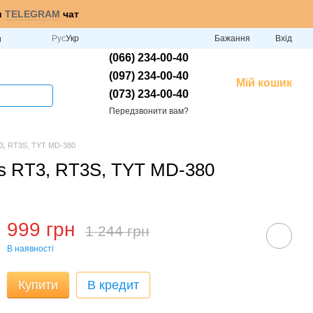
и
TELEGRAM
чат
Рус
Укр
Бажання
Вхід
и
(066) 234-00-40
(097) 234-00-40
Мій кошик
(073) 234-00-40
Передзвонити вам?
T3, RT3S, TYT MD-380
is RT3, RT3S, TYT MD-380
999 грн
1 244 грн
В наявності
Купити
В кредит