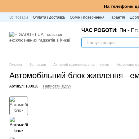
Перейти до основного контенту
На телефонні д
Всі товари
Оплата і доставка
Обмін і повернення
Гарантія
Дроп
ЧАС РОБОТИ:
Пн - Пт:
Головна
Всі товари
Активний відпочинок, спорт, туризм
Аксесуари дл
Автомобільний блок живлення - ем
Артикул: 100918
Написати відгук