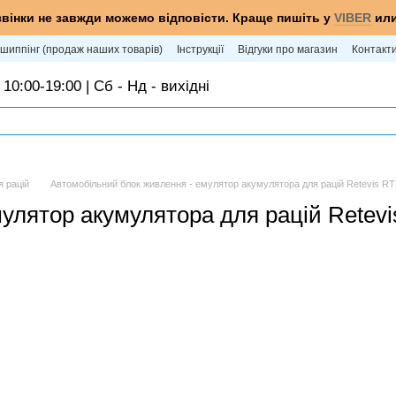
звінки не завжди можемо відповісти. Краще пишіть у
VIBER
ил
шиппінг (продаж наших товарів)
Інструкції
Відгуки про магазин
Контакт
 10:00-19:00 | Сб - Нд - вихідні
я рацій
Автомобільний блок живлення - емулятор акумулятора для рацій Retevis R
улятор акумулятора для рацій Retev