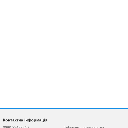
Контактна інформація
(066) 234-00-40
Telegram - натисніть на