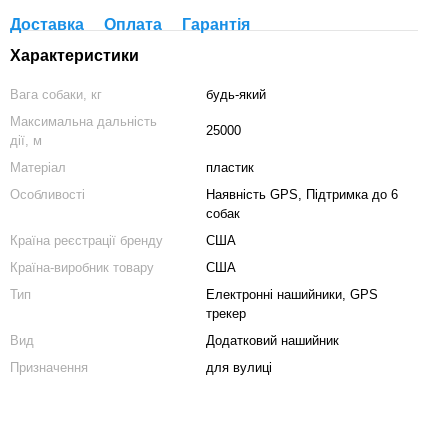
Доставка
Оплата
Гарантія
Характеристики
Вага собаки, кг
будь-який
Максимальна дальність
25000
дії, м
Матеріал
пластик
Особливості
Наявність GPS, Підтримка до 6
собак
Країна реєстрації бренду
США
Країна-виробник товару
США
Тип
Електронні нашийники, GPS
трекер
Вид
Додатковий нашийник
Призначення
для вулиці