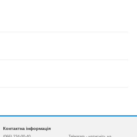
Контактна інформація
(066) 234-00-40
Telegram - натисніть на