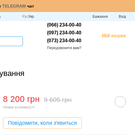
и
TELEGRAM
чат
Рус
Укр
Бажання
Вхід
и
(066) 234-00-40
(097) 234-00-40
Мій кошик
(073) 234-00-40
Передзвонити вам?
ування
8 200 грн
9 605 грн
Немає в наявності
Повідомити, коли з'явиться