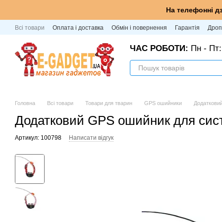
Перейти до основного контенту
На телефонні д
Всі товари
Оплата і доставка
Обмін і повернення
Гарантія
Дроп
ЧАС РОБОТИ:
Пн - Пт:
Головна
Всі товари
Товари для тварин
GPS ошийники
Додаткови
Додатковий GPS ошийник для сис
Артикул: 100798
Написати відгук