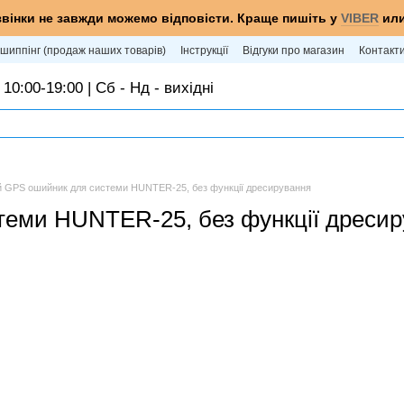
звінки не завжди можемо відповісти. Краще пишіть у
VIBER
ил
шиппінг (продаж наших товарів)
Інструкції
Відгуки про магазин
Контакт
 10:00-19:00 | Сб - Нд - вихідні
й GPS ошийник для системи HUNTER-25, без функції дресирування
теми HUNTER-25, без функції дресир