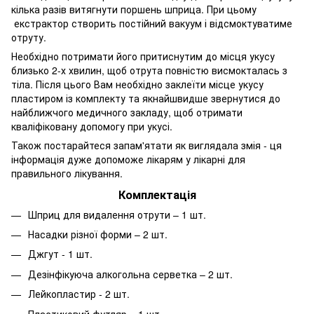
кілька разів витягнути поршень шприца. При цьому
екстрактор створить постійний вакуум і відсмоктуватиме
отруту.
Необхідно потримати його притиснутим до місця укусу
близько 2-х хвилин, щоб отрута повністю висмокталась з
тіла. Після цього Вам необхідно заклеїти місце укусу
пластиром із комплекту та якнайшвидше звернутися до
найближчого медичного закладу, щоб отримати
кваліфіковану допомогу при укусі.
Також постарайтеся запам'ятати як виглядала змія - ця
інформація дуже допоможе лікарям у лікарні для
правильного лікування.
Комплектація
Шприц для видалення отрути – 1 шт.
Насадки різної форми – 2 шт.
Джгут - 1 шт.
Дезінфікуюча алкогольна серветка – 2 шт.
Лейкопластир - 2 шт.
Пластиковий футляр – 1 шт.