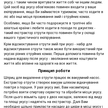
укусу, і таким чином врятувати життя собі чи іншим людям.
Цей засіб від укусу обов'язково повинен входити у ваше
екіпірування, якщо Ви займаєтеся туризмом, часто ходите в
ліс або інші місця проживання змій і отруйних комах.
Особливо, якщо Ви часто подорожуєте в тропічні або
азіатські країни і любите ходити в походи по джунглях -
такий екстрактор отрути просто повинен бути у складі
вашого туристичного екіпірування.
Крім відсмоктування отрути змій при укусі - набір для
відсмоктування отрути також може бути використаний при
укусах різних отруйних комах. Перша допомога повинна бути
надана відразу після укусу - зволікання може коштувати
життя або вплине на здоров'я на все життя.
Принцип роботи
Шприц для видалення отрути працює як вакуумний насос.
Екстрактор отрути створює вакуум шляхом відкачування
повітря з поршня. У разі укусу змії, Вам насамперед
потрібно взяти спиртову серветку та обробити місця укусу.
Після цього візьміть одну з двох насадок, залежно від виду
та площі укусу і надягніть на екстрактор. Далі Вам
необхідно щільно прикласти насадку до шкіри в місці укусу і