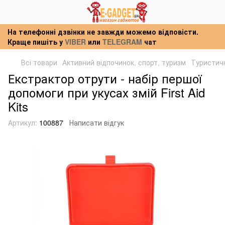
На телефонні дзвінки не завжди можемо відповісти.
Краще пишіть у
VIBER
или
TELEGRAM
чат
Всі товари
Активний відпочинок, спорт, туризм
Туристич
Екстрактор отрути - набір першої
допомоги при укусах змій First Aid
Kits
Артикул:
100887
Написати відгук