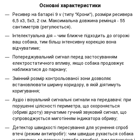
Основні характеристики
Ресивер на батареї 9 v (типу "Крони"), розміри ресивера
6,5 х3, 5х3, 2 см. Максимальна довжина ремінця - 55
сантиметрів (регулюється).
Інтелектуальна дія – чим ближче підходить до огорожі
ваш собака, тим більш інтенсивну корекцію вона
відчуватиме;
Попереджувальний сигнал перед застосуванням
електростатичного впливу, якщо собака продовжує
наближатися до паркану;
Змінний розмір контрольованої зони дозволяє
встановлювати ширину коридору, в якій діятимуть
коригування;
Аудіо і візуальний сигнальні сигнали на передавачі: при
порушенні цілісності периметра, що охороняється
(обриві дроту) звучатиме гучний звуковий сигнал, що
супроводжується миготінням індикатора обриву;
Детектор швидкості пересування для усунення спроб
втечі (режим антипробіг): чим швидше рухається собака
у напрямку до паркану (спроба стрибка), тим потужніша і