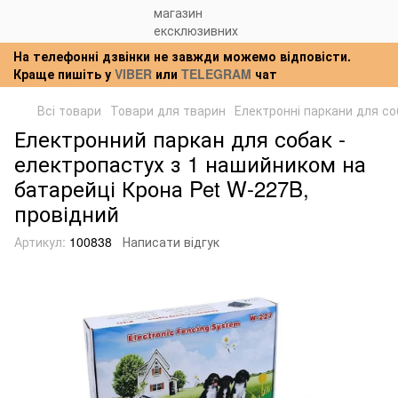
На телефонні дзвінки не завжди можемо відповісти.
Краще пишіть у
VIBER
или
TELEGRAM
чат
Всі товари
Товари для тварин
Електронні паркани для со
Електронний паркан для собак -
електропастух з 1 нашийником на
батарейці Крона Pet W-227B,
провідний
Артикул:
100838
Написати відгук