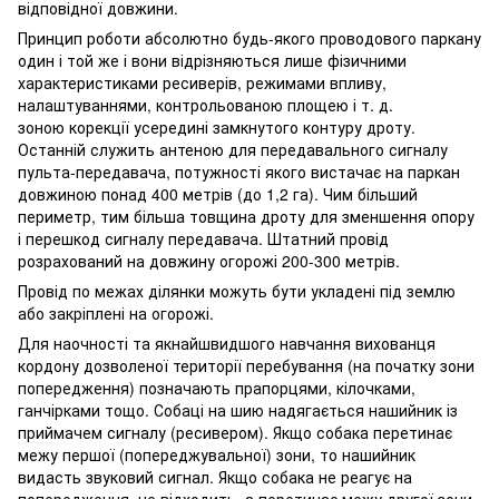
відповідної довжини.
Принцип роботи абсолютно будь-якого проводового паркану
один і той же і вони відрізняються лише фізичними
характеристиками ресиверів, режимами впливу,
налаштуваннями, контрольованою площею і т. д.
зоною корекції усередині замкнутого контуру дроту.
Останній служить антеною для передавального сигналу
пульта-передавача, потужності якого вистачає на паркан
довжиною понад 400 метрів (до 1,2 га). Чим більший
периметр, тим більша товщина дроту для зменшення опору
і перешкод сигналу передавача. Штатний провід
розрахований на довжину огорожі 200-300 метрів.
Провід по межах ділянки можуть бути укладені під землю
або закріплені на огорожі.
Для наочності та якнайшвидшого навчання вихованця
кордону дозволеної території перебування (на початку зони
попередження) позначають прапорцями, кілочками,
ганчірками тощо. Собаці на шию надягається нашийник із
приймачем сигналу (ресивером). Якщо собака перетинає
межу першої (попереджувальної) зони, то нашийник
видасть звуковий сигнал. Якщо собака не реагує на
попередження, не відходить, а перетинає межу другої зони,