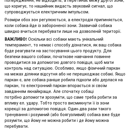
що коригує, то нашийник видасть звуковий сигнал, що
супроводжується електричним імпульсом.
Розміри обох зон регулюються, а електродія припиняється,
коли собака йде із забороненої зони. Зазвичай собака
швидко вчиться перебувати лише на дозволеній території.
ВАЖЛИВО!
Оскільки всі собаки мають унікальний
темперамент, то немає і способу дізнатися, як ваш собака
буде реагувати на застосування цього продукту. Для
безпеки вашого собаки, початкове навчання повинне
проводитися за допомогою довгого повідця, щоб мати
контроль над ситуацією. Особливо, якщо фізичний паркан
на межах ділянки відсутня або не перешкоджає собакі. Якщо
паркан є, але собака раніше робила підкопи або дерлася на
паркан, то електронний паркан впорається зі своїм
завданням якнайкраще. Але спочатку собаці
потрібно допомогти зрозуміти, що саме треба робити за
впливу ел. удару. Тобто просто висмикнути її із зони
корекції за допомогою повідця. Один-два рази такого
тренування і розумний (або боягузливий) собака вже буде
розуміти, що йому не можна робити і де йому можна
перебувати.