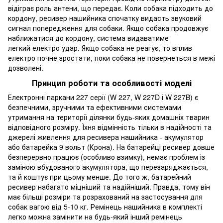
відіграє роль антени, що передає. Коли собака підходить до
кордону, ресивер нашийника спочатку видасть звуковий
сигнал попередження для собаки. Якщо собака продовжує
наближатися до кордону, система видаватиме
легкий електро удар. Якщо собака не реагує, то вплив
електро почне зростати, поки собака не повернеться в межі
дозволені.
Принцип роботи та особливості моделі
Електронні паркани 227 серії (W 227, W 227D і W 227B) є
безпечними, зручними та ефективними системами
утримання на території ділянки будь-яких домашніх тварин
відповідного розміру. Їхня відмінність тільки в надійності та
джерелі живлення для ресивера нашийника - акумулятор
або батарейка 9 вольт (Крона). На батарейці ресивер довше
безперервно працює (особливо взимку), немає проблем із
заміною вбудованого акумулятора, що перезаряджається,
та й коштує при цьому менше. До того ж, батарейний
ресивер набагато міцніший та надійніший. Правда, тому він
має більші розміри та розрахований на застосування для
собак вагою від 5-10 кг. Ремінець нашийника в комплекті
легко можна замінити на будь-який інший ремінець