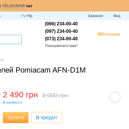
и
TELEGRAM
чат
Рус
Укр
Бажання
Вхід
и
(066) 234-00-40
(097) 234-00-40
Мій кошик
(073) 234-00-40
Передзвонити вам?
D1M
оделей Pomiacam AFN-D1M
2 490 грн
3 000 грн
В наявності
Купити
В кредит