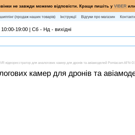
звінки не завжди можемо відповісти. Краще пишіть у
VIBER
ил
шиппінг (продаж наших товарів)
Інструкції
Відгуки про магазин
Контакт
 10:00-19:00 | Сб - Нд - вихідні
VR відеореєстратор для аналогових камер для дронів та авіамоделей Pomiacam AFN-
логових камер для дронів та авіам