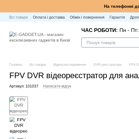
Перейти до основного контенту
На телефонні д
Всі товари
Оплата і доставка
Обмін і повернення
Гарантія
Дроп
ЧАС РОБОТИ:
Пн - Пт:
Головна
Всі товари
Відеоспостереження
DVR-реєстратори
FPV D
FPV DVR відеореєстратор для ана
Артикул: 101037
Написати відгук