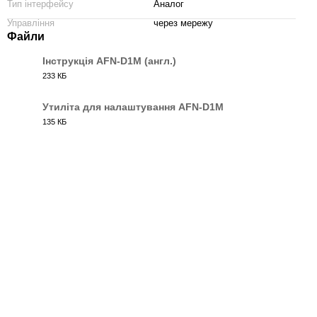
Тип інтерфейсу
Аналог
Управління
через мережу
Файли
Інструкція AFN-D1M (англ.)
233 КБ
JPG
Утиліта для налаштування AFN-D1M
135 КБ
RAR