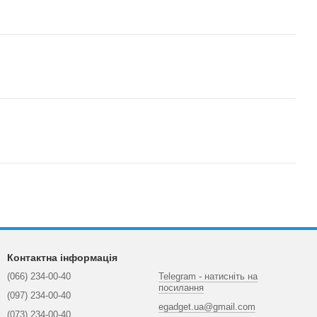
Контактна інформація
(066) 234-00-40
Telegram - натисніть на
посилання
(097) 234-00-40
egadget.ua@gmail.com
(073) 234-00-40