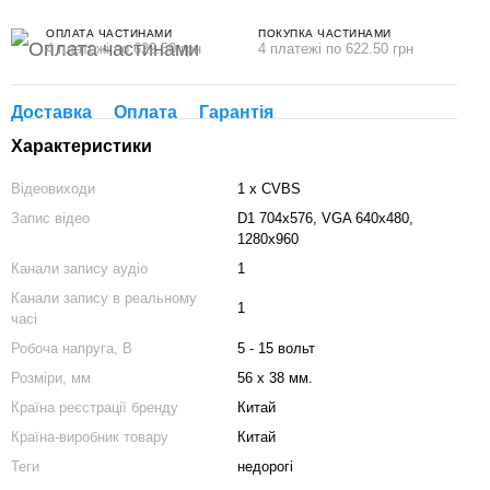
ОПЛАТА ЧАСТИНАМИ
ПОКУПКА ЧАСТИНАМИ
4 платежі по 622.50 грн
4 платежі по 622.50 грн
Доставка
Оплата
Гарантія
Характеристики
Відеовиходи
1 х CVBS
Запис відео
D1 704x576, VGA 640x480,
1280х960
Канали запису аудіо
1
Канали запису в реальному
1
часі
Робоча напруга, В
5 - 15 вольт
Розміри, мм
56 x 38 мм.
Країна реєстрації бренду
Китай
Країна-виробник товару
Китай
Теги
недорогі