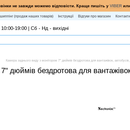
звінки не завжди можемо відповісти. Краще пишіть у
VIBER
ил
шиппінг (продаж наших товарів)
Інструкції
Відгуки про магазин
Контакт
 10:00-19:00 | Сб - Нд - вихідні
Камера заднього виду з монітором 7" дюймів бездротова для вантажівок, автобусів, 
7" дюймів бездротова для вантажівок,