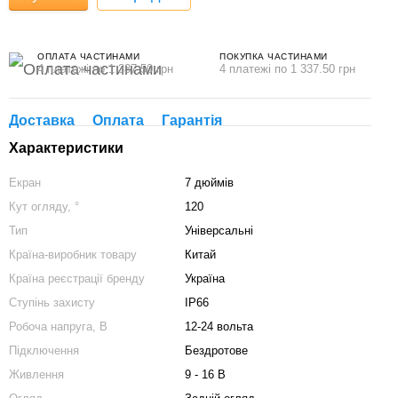
ОПЛАТА ЧАСТИНАМИ
ПОКУПКА ЧАСТИНАМИ
4 платежі по 1 337.50 грн
4 платежі по 1 337.50 грн
Доставка
Оплата
Гарантія
Характеристики
Екран
7 дюймів
Кут огляду, °
120
Тип
Універсальні
Країна-виробник товару
Китай
Країна реєстрації бренду
Україна
Ступінь захисту
IP66
Робоча напруга, В
12-24 вольта
Підключення
Бездротове
Живлення
9 - 16 В