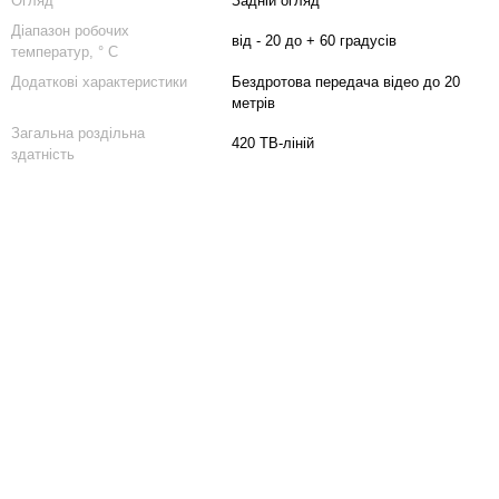
Огляд
Задній огляд
Діапазон робочих
від - 20 до + 60 градусів
температур, ° С
Додаткові характеристики
Бездротова передача відео до 20
метрів
Загальна роздільна
420 ТВ-ліній
здатність