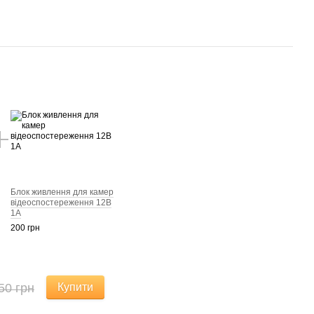
Блок живлення для камер
відеоспостереження 12В
1А
200 грн
50 грн
Купити