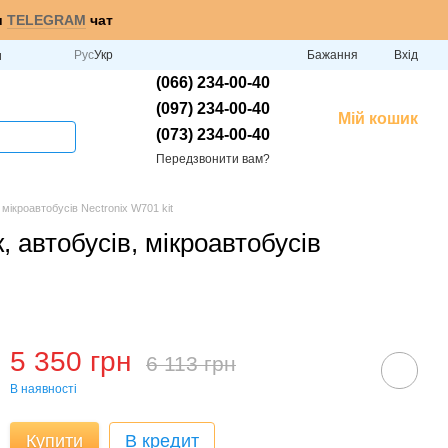
и
TELEGRAM
чат
Рус
Укр
Бажання
Вхід
и
(066) 234-00-40
(097) 234-00-40
Мій кошик
(073) 234-00-40
Передзвонити вам?
мікроавтобусів Nectronix W701 kit
 автобусів, мікроавтобусів
5 350 грн
6 113 грн
В наявності
Купити
В кредит