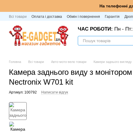
Перейти до основного контенту
На телефонні д
Всі товари
Оплата і доставка
Обмін і повернення
Гарантія
Дроп
ЧАС РОБОТИ:
Пн - Пт:
Головна
Всі товари
Авто-мото-вело товари
Камери заднього вигляду
Камера заднього виду з монітором 
Nectronix W701 kit
Артикул: 100792
Написати відгук