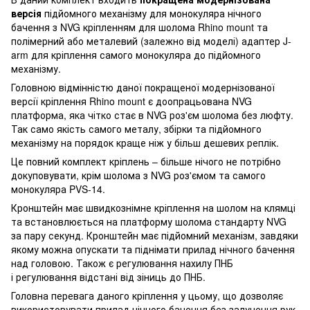
версія
підйомного механізму для монокуляра нічного
бачення з NVG кріпленням для шолома Rhino mount та
полімерний або металевий (залежно від моделі) адаптер J-
arm для кріплення самого монокуляра до підйомного
механізму.
Головною відмінністю даної покращеної модернізованої
версії кріплення Rhino mount є доопрацьована NVG
платформа, яка чітко стає в NVG роз'єм шолома без люфту.
Так само якість самого металу, збірки та підйомного
механізму на порядок краще ніж у більш дешевих реплік.
Це повний комплект кріплень – більше нічого не потрібно
докуповувати, крім шолома з NVG роз'ємом та самого
монокуляра PVS-14.
Кронштейн має швидкознімне кріплення на шолом на клямці
та встановлюється на платформу шолома стандарту NVG
за пару секунд. Кронштейн має підйомний механізм, завдяки
якому можна опускати та піднімати прилад нічного бачення
над головою. Також є регулювання нахилу ПНБ
і регулювання відстані від зіниць до ПНБ.
Головна перевага даного кріплення у цьому, що дозволяє
використовувати прилад нічного бачення без залучення рук,