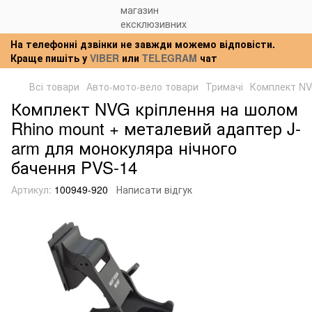
На телефонні дзвінки не завжди можемо відповісти.
Краще пишіть у
VIBER
или
TELEGRAM
чат
Всі товари
Авто-мото-вело товари
Тримачі
Комплект NVG
Комплект NVG кріплення на шолом
Rhino mount + металевий адаптер J-
arm для монокуляра нічного
бачення PVS-14
Артикул:
100949-920
Написати відгук