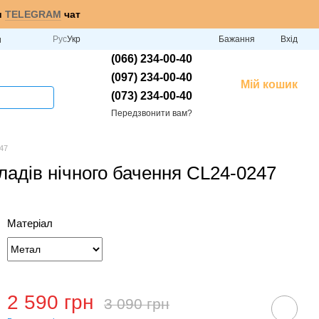
и
TELEGRAM
чат
Рус
Укр
Бажання
Вхід
и
(066) 234-00-40
(097) 234-00-40
Мій кошик
(073) 234-00-40
Передзвонити вам?
247
иладів нічного бачення CL24-0247
Матеріал
2 590 грн
3 090 грн