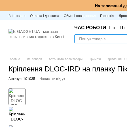
Перейти до основного контенту
На телефонні д
Всі товари
Оплата і доставка
Обмін і повернення
Гарантія
Дроп
ЧАС РОБОТИ:
Пн - Пт:
Головна
Всі товари
Авто-мото-вело товари
Тримачі
Кріплення DLO
Кріплення DLOC-IRD на планку Піка
Артикул: 101035
Написати відгук