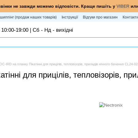
звінки не завжди можемо відповісти. Краще пишіть у
VIBER
ил
шиппінг (продаж наших товарів)
Інструкції
Відгуки про магазин
Контакт
 10:00-19:00 | Сб - Нд - вихідні
C-IRD на планку Пікатінні для прицілів, тепловізорів, приладів нічного бачення CL24-0
тінні для прицілів, тепловізорів, пр