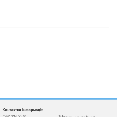
Контактна інформація
(066) 234-00-40
Telegram - натисніть на