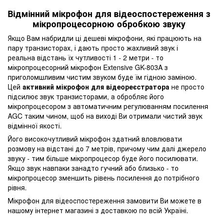
Відмінний мікрофон для відеоспостереження з
мікропроцесорною обробкою звуку
Якщо Вам набридли ці дешеві мікрофони, які працюють на
пару транзисторах, і дають просто жахливий звук і
реальна відстань їх чутливості 1 - 2 метри - то
мікропроцесорний мікрофон Extensive GK-803A з
приголомшливим чистим звуком буде їм гідною заміною.
Цей
активний мікрофон для відеореєстратора
не просто
підсилює звук транзисторами, а обробляє його
мікропроцесором з автоматичним регулюванням посилення
AGC таким чином, щоб на виході Ви отримали чистий звук
відмінної якості.
Його високочутливий мікрофон здатний вловлювати
розмову на відстані до 7 метрів, причому чим далі джерело
звуку - тим більше мікропроцесор буде його посилювати.
Якщо звук навпаки занадто гучний або близько - то
мікропроцесор зменшить рівень посилення до потрібного
рівня.
Мікрофон для відеоспостереження замовити Ви можете в
нашому інтернет магазині з доставкою по всій Україні.