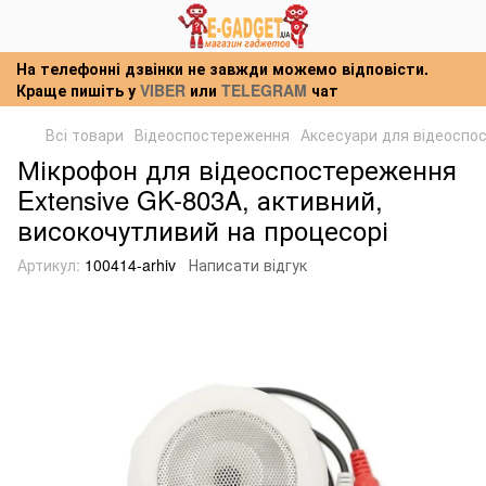
На телефонні дзвінки не завжди можемо відповісти.
Краще пишіть у
VIBER
или
TELEGRAM
чат
Всі товари
Відеоспостереження
Аксесуари для відеоспо
Мікрофон для відеоспостереження
Extensive GK-803A, активний,
високочутливий на процесорі
Артикул:
100414-arhiv
Написати відгук