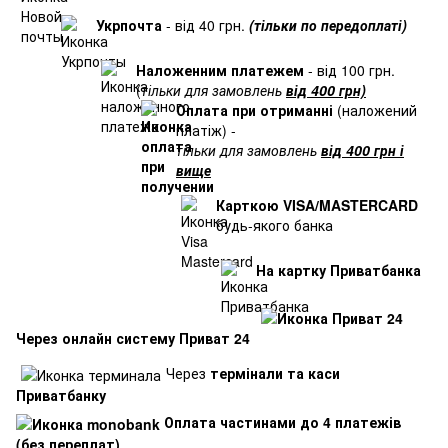
Укрпочта
- від 40 грн.
(тільки по передоплаті)
Наложенним платежем
- від 100 грн.
(
тільки для замовлень
від 400 грн)
Оплата при отриманні
(наложений
платіж) -
тільки для замовлень
від 400 грн і
вище
Карткою VISA/MASTERCARD
будь-якого банка
На картку Приватбанка
Через онлайн систему Приват 24
Через
термінали та каси
Приватбанку
Оплата частинами до 4 платежів
(без переплат)