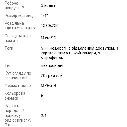
Робоча
5 вольт
напруга, В
Розмір матриці
1/4"
Роздільна
1280x720
здатність відео
Слот для карт
MicroSD
пам'яті
Теги
міні, недорогі, з віддаленим доступом, з
карткою пам'яті, wi-fi камери, з
мікрофоном
Тип
Безпровідні
Кут огляду по
70 градусів
горизонталі
Формат відео
MPEG-4
Кольорова
Є
зйомка
Частота
передачі /
прийому
2.4
радіосигналу,
Ггц