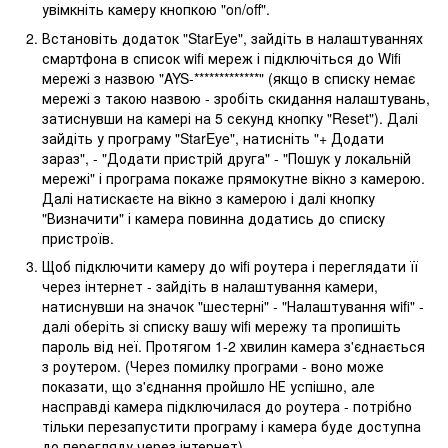
увімкніть камеру кнопкою "on/off".
Встановіть додаток "StarEye", зайдіть в налаштуваннях
смартфона в список wifi мереж і підключіться до Wifi
мережі з назвою "AYS-*************" (якщо в списку немає
мережі з такою назвою - зробіть скидання налаштувань,
затиснувши на камері на 5 секунд кнопку "Reset"). Далі
зайдіть у програму "StarEye", натисніть "+ Додати
зараз", - "Додати пристрій друга" - "Пошук у локальній
мережі" і програма покаже прямокутне вікно з камерою.
Далі натискаєте на вікно з камерою і далі кнопку
"Визначити" і камера повинна додатись до списку
пристроїв.
Щоб підключити камеру до wifi роутера і переглядати її
через інтернет - зайдіть в налаштування камери,
натиснувши на значок "шестерні" - "Налаштування wifi" -
далі оберіть зі списку вашу wifi мережу та пропишіть
пароль від неї. Протягом 1-2 хвилин камера з'єднається
з роутером. (Через помилку програми - воно може
показати, що з'єднання пройшло НЕ успішно, але
насправді камера підключилася до роутера - потрібно
тільки перезапустити програму і камера буде доступна
до перегляду через інтернет).