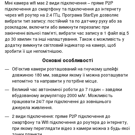
Міні камера wifi має 2 види підключення – пряме P2P
підключення до смартфону та підключення до інтернету
через wifi роутер на 2.4 ГГц. Програма StarEye дозволяє
вибрати тип запису: постійний та по датчику руху або за
розкладом, включити або вимкнути перезапис при
закінченні вільної пам'яті, вибрати час запису в 1 файл від 5
до 30 хвилин та інші налаштування. Також є можливість у
додатку вимкнути світловий індикатор на камері, щоб
зробити її ще непомітнішою.
Основні особливості
Об'єктив камери розташований на гнучкому шлейфі
довжиною 180 мм, завдяки якому її можна розташувати
непомітно та направити у потрібне місце.
Великий час автономної роботи до 7 годин – завдяки
вбудованому акумулятору 2000 мАг. Можливість
працювати 24/7 при підключенні до зовнішнього
джерела живлення.
2 види підключення: пряме P2P підключення до
смартфону та Wifi підключення до роутера до інтернету,
при якому переглядати відео з камери можна з будь-якої
точки планети.