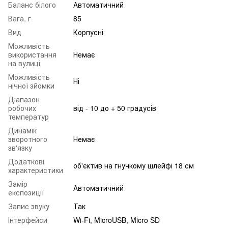
Баланс білого
Автоматичний
Вага, г
85
Вид
Корпусні
Можливість
використання
Немає
на вулиці
Можливість
Ні
нічної зйомки
Діапазон
робочих
від - 10 до + 50 градусів
температур
Динамік
зворотного
Немає
зв'язку
Додаткові
об'єктив на гнучкому шлейфі 18 см
характеристики
Замір
Автоматичний
експозиції
Запис звуку
Так
Інтерфейси
Wi-Fi, MicroUSB, Micro SD