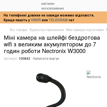
На телефонні дзвінки не завжди можемо відповісти.
Краще пишіть у
VIBER
или
TELEGRAM
чат
Всі товари
Відеоспостереження
Міні камери портативні
Міні камера на шлейфі бездротова
wifi з великим акумулятором до 7
годин роботи Nectronix W3000
Артикул:
100843
Написати відгук