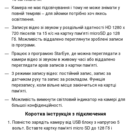
Камера не має підсвічування і тому не може знімати у
повній темряві – для зйомки потрібно хоч якесь
освітлення.
Записує відео зі звуком у роздільній здатності HD 1280 x
720 пікселів та 15 к/c на картку пам'яті microSD до 128
Гб. Можливість віддалено переглянути зроблені записи
із програми.
Працює з програмою StarEye, де можна переглядати з
камери відео зі звуком в живому часі або віддалено
переглядати архів записів з картки пам'яті.
3 режими запису відео: постійний запис, запис за
датчиком руху та запис за розкладом. Функція
перезапису, коли вільне місце закінчиться на картці
пам'яті.
Можливість вимкнути світловий індикатор на камері для
більшої конфіденційності.
Коротка інструкція з підключення
Повністю зарядіть камеру від USB блоку з напругою 5
вольт. Вставте картку пам'яті micro SD до 128 Гб і