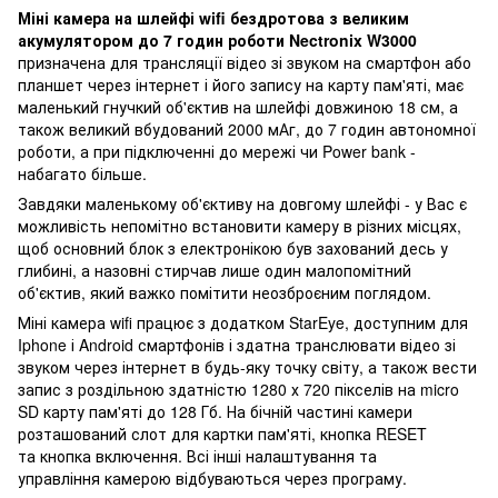
Міні камера на шлейфі wifi бездротова з великим
акумулятором до 7 годин роботи Nectronix W3000
призначена для трансляції відео зі звуком на смартфон або
планшет через інтернет і його запису на карту пам'яті, має
маленький гнучкий об'єктив на шлейфі довжиною 18 см, а
також великий вбудований 2000 мАг, до 7 годин автономної
роботи, а при підключенні до мережі чи Power bank -
набагато більше.
Завдяки маленькому об'єктиву на довгому шлейфі - у Вас є
можливість непомітно встановити камеру в різних місцях,
щоб основний блок з електронікою був захований десь у
глибині, а назовні стирчав лише один малопомітний
об'єктив, який важко помітити неозброєним поглядом.
Міні камера wifi працює з додатком StarEye, доступним для
Iphone і Android смартфонів і здатна транслювати відео зі
звуком через інтернет в будь-яку точку світу, а також вести
запис з роздільною здатністю 1280 х 720 пікселів на micro
SD карту пам'яті до 128 Гб. На бічній частині камери
розташований слот для картки пам'яті, кнопка RESET
та кнопка включення. Всі інші налаштування та
управління камерою відбуваються через програму.