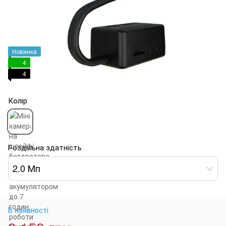
Новинка
4
4
Колір
Роздільна здатність
2.0 Мп
В наявності