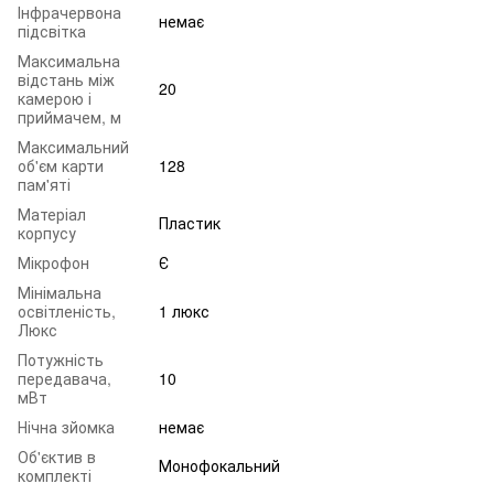
Інфрачервона
немає
підсвітка
Максимальна
відстань між
20
камерою і
приймачем, м
Максимальний
об'єм карти
128
пам'яті
Матеріал
Пластик
корпусу
Мікрофон
Є
Мінімальна
освітленість,
1 люкс
Люкс
Потужність
передавача,
10
мВт
Нічна зйомка
немає
Об'єктив в
Монофокальний
комплекті