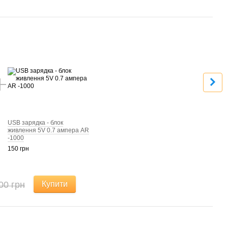
Раз
USB зарядка - блок
живлення 5V 0.7 ампера AR
-1000
150 грн
00 грн
Купити