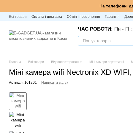
Перейти до основного контенту
На телефонні д
Всі товари
Оплата і доставка
Обмін і повернення
Гарантія
Дроп
ЧАС РОБОТИ:
Пн - Пт:
Головна
Всі товари
Відеоспостереження
Міні камери портативні
М
Міні камера wifi Nectronix XD WIF
Артикул: 101201
Написати відгук