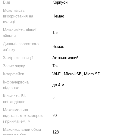
Вид
Корпусні
Можливість
використання на
Немає
ом дешевше
вулиці
Можливість нічної
Так
зйомки
Динамік зворотного
Немає
зв'язку
Замір експозиції
Автоматичний
Запис звуку
Так
Міні камера wifi Nectronix
Карта п
Інтерфейси
Wi-Fi, MicroUSB, Micro SD
XD WIFI, запис відео
32GB Cl
640х480P, SD до 128 Гб,
Інфрачервона
500 грн
до 4 м
додаток V380PRO
підсвітка
1 150 грн
Кількість ІЧ-
2
світлодіодів
1 634 грн
1 650 грн
Максимальна
відстань між камерою
20
і приймачем, м
Максимальний об'єм
128