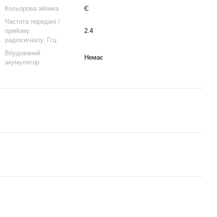
Кольорова зйомка
Є
Частота передачі /
прийому
2.4
радіосигналу, Ггц
Вбудований
Немає
акумулятор