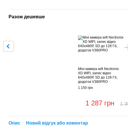
Разом дешевше
Міні камера wifi Nectronix
XD WIFI, запис відео
640х480P, SD до 128 Гб,
додаток V380PRO
1 150 грн
1 287 грн
1 3
Опис
Новий відгук або коментар