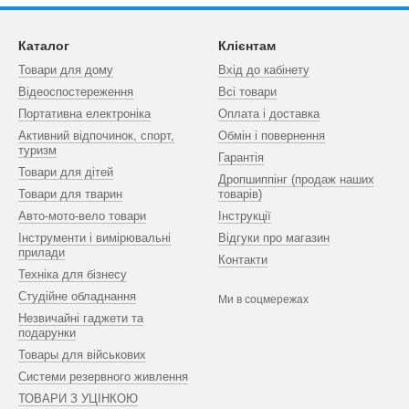
Каталог
Клієнтам
Товари для дому
Вхід до кабінету
Відеоспостереження
Всі товари
Портативна електроніка
Оплата і доставка
Активний відпочинок, спорт,
Обмін і повернення
туризм
Гарантія
Товари для дітей
Дропшиппінг (продаж наших
Товари для тварин
товарів)
Авто-мото-вело товари
Інструкції
Інструменти і вимірювальні
Відгуки про магазин
прилади
Контакти
Техніка для бізнесу
Студійне обладнання
Ми в соцмережах
Незвичайні гаджети та
подарунки
Товары для військових
Системи резервного живлення
ТОВАРИ З УЦІНКОЮ