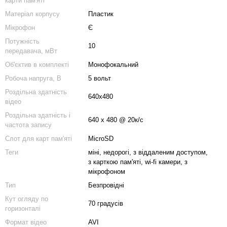
карти пам'яті
Матеріал корпусу
Пластик
Мікрофон
Є
Потужність
10
передавача, мВт
Об'єктив в комплекті
Монофокальний
Робоча напруга, В
5 вольт
Роздільна здатність
640x480
відео
Роздільна здатність і
640 х 480 @ 20к/с
частота запису
Слот для карт пам'яті
MicroSD
Теги
міні, недорогі, з віддаленим доступом,
з карткою пам'яті, wi-fi камери, з
мікрофоном
Тип
Безпровідні
Кут огляду по
70 градусів
горизонталі
Формат відео
AVI