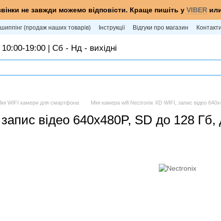
звінки не завжди можемо відповісти. Краще пишіть у
VIBER
ил
шиппінг (продаж наших товарів)
Інструкції
Відгуки про магазин
Контакт
 10:00-19:00 | Сб - Нд - вихідні
іні WIFI камери для смартфона
Міні камера wifi Nectronix XD WIFI, запис відео 64
I, запис відео 640х480P, SD до 128 Г