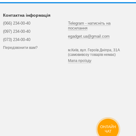
Контактна інформація
(066) 234-00-40
Telegram - натисніть на
посилання
(097) 234-00-40
egadget.ua@gmail.com
(073) 234-00-40
Передзвонити вам?
м.Київ, вул. Героїв Дніпра, 31А
(самовивозу товарів немає)
Мапа проїзду
ОНЛАЙН
ЧАТ