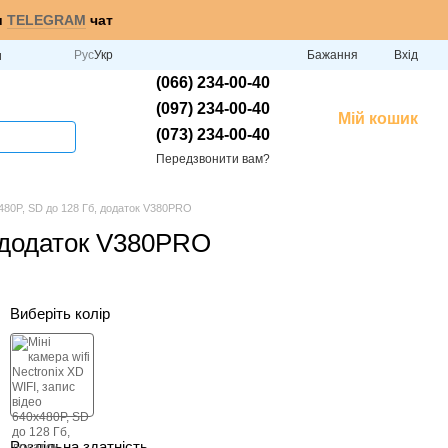
и
TELEGRAM
чат
Рус
Укр
Бажання
Вхід
и
(066) 234-00-40
(097) 234-00-40
Мій кошик
(073) 234-00-40
Передзвонити вам?
0х480P, SD до 128 Гб, додаток V380PRO
б, додаток V380PRO
Виберіть колір
Роздільна здатність