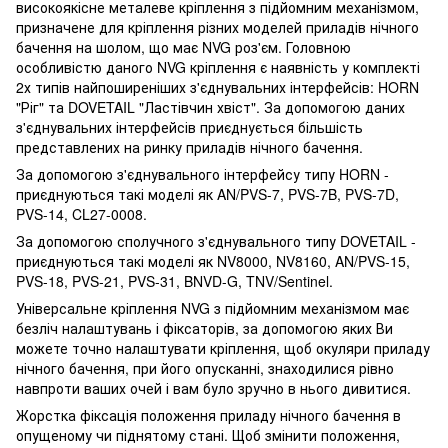
високоякісне металеве кріплення з підйомним механізмом,
призначене для кріплення різних моделей приладів нічного
бачення на шолом, що має NVG роз'єм. Головною
особливістю даного NVG кріплення є наявність у комплекті
2х типів найпоширеніших з'єднувальних інтерфейсів: HORN
"Ріг" та DOVETAIL "Ластівчин хвіст". За допомогою даних
з'єднувальних інтерфейсів приєднується більшість
представлених на ринку приладів нічного бачення.
За допомогою з'єднувального інтерфейсу типу HORN -
приєднуються такі моделі як AN/PVS-7, PVS-7B, PVS-7D,
PVS-14, CL27-0008.
За допомогою сполучного з'єднувального типу DOVETAIL -
приєднуються такі моделі як NV8000, NV8160, AN/PVS-15,
PVS-18, PVS-21, PVS-31, BNVD-G, TNV/Sentinel.
Універсальне кріплення NVG з підйомним механізмом має
безліч налаштувань і фіксаторів, за допомогою яких Ви
можете точно налаштувати кріплення, щоб окуляри приладу
нічного бачення, при його опусканні, знаходилися рівно
навпроти ваших очей і вам було зручно в нього дивитися.
Жорстка фіксація положення приладу нічного бачення в
опущеному чи піднятому стані. Щоб змінити положення,