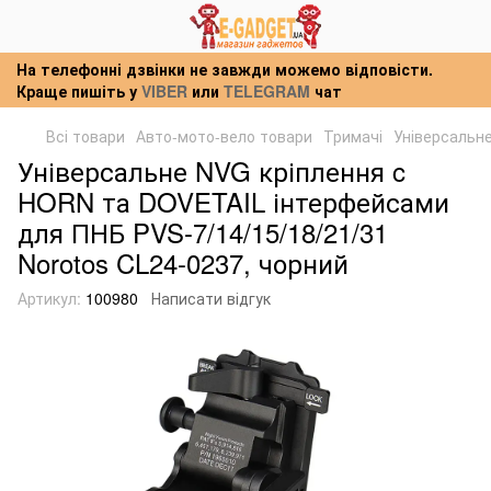
На телефонні дзвінки не завжди можемо відповісти.
Краще пишіть у
VIBER
или
TELEGRAM
чат
Всі товари
Авто-мото-вело товари
Тримачі
Універсальне
Універсальне NVG кріплення c
HORN та DOVETAIL інтерфейсами
для ПНБ PVS-7/14/15/18/21/31
Norotos CL24-0237, чорний
Артикул:
100980
Написати відгук