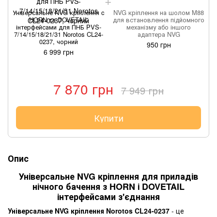
Універсальне NVG кріплення c
NVG кріплення на шолом M88
HORN та DOVETAIL
для встановлення підйомного
інтерфейсами для ПНБ PVS-
механізму або іншого
7/14/15/18/21/31 Norotos CL24-
адаптера NVG
0237, чорний
950 грн
6 999 грн
7 870 грн
7 949 грн
Купити
Опис
Універсальне NVG кріплення для приладів
нічного бачення з HORN і DOVETAIL
інтерфейсами з'єднання
Універсальне NVG кріплення Norotos CL24-0237
- це