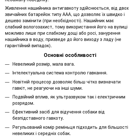
Живлення нашийника антигавкоту здійснюється, від двох
звичайних батарейок типу ААА, що дозволяє їх швидко і
дешево замінити (при необхідності). Нашийник має
слабкий вологозахист, тому використання його на вулиці
можливо лише при слабкому дощі або росі, занурення
нашийника в воду, призведе до його виходу з ладу (не
гарантійний випадок).
Основні особливості
Невеликий розмір, мала вага.
Інтелектуальна система контролю гавкання.
Новітній процесор дозволяє більш чітко визначати
гавкіт, не реагуючи на інші шуми.
Подвійний вплив, як ультразвуком так і електричним
розрядом.
Ефективний засіб для відучення собаки від
безпідставного гавкоту.
Регульований комір реміньця підходить для більшості
невеликих і середніх собак.