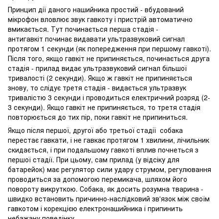
Принцип дії даного нашийника простий - вбудований
мікрофон вловлює звук гавкоту і пристрій автоматично
вмикається. Тут починається перша стадія -
антигавкіт починає видавати ультразвуковий сигнал
протягом 1 секунди (як попередження при першому гавкоті).
Після того, якщо гавкіт не припиняється, починається друга
стадія - прилад видає ультразвуковий сигнал більшої
тривалості (2 секунди). Якщо ж гавкіт не припиняється
знову, то слідує третя стадія - видається ультразвук
тривалістю 3 секунди і проводиться електричний розряд (2-
3 секунди). Якщо гавкіт не припиняється, то третя стадія
повторюється до тих пір, поки гавкіт не припиниться.
Якщо після першої, другої або третьої стадії собака
перестає гавкати, і не гавкає протягом 1 хвилини, лічильник
скидається, і при подальшому гавкоті вплив почнеться з
першої стадії. При цьому, сам прилад (у відсіку для
батарейок) має регулятор сили удару струмом, регулювання
проводиться за допомогою перемикача, шляхом його
повороту викруткою. Собака, як досить розумна тварина -
швидко встановить причинно-наслідковий зв'язок між своїм
гавкотом і корекцією електронашийника і припинить
небажану поведінку.