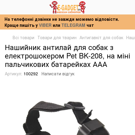
На телефонні дзвінки не завжди можемо відповісти.
Краще пишіть у
VIBER
или
TELEGRAM
чат
Всі товари
Товари для тварин
Антигавкіт для собак
Наш
Нашийник антилай для собак з
електрошокером Pet BK-208, на міні
пальчикових батарейках ААА
Артикул:
100292
Написати відгук