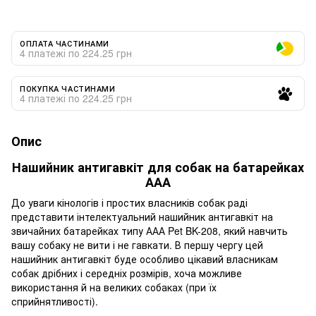
ОПЛАТА ЧАСТИНАМИ
4 платежі по 224.25 грн
ПОКУПКА ЧАСТИНАМИ
4 платежі по 224.25 грн
Опис
Нашийник антигавкіт для собак на батарейках
ААА
До уваги кінологів і простих власників собак раді
представити інтелектуальний нашийник антигавкіт на
звичайних батарейках типу ААА Pet BK-208, який навчить
вашу собаку не вити і не гавкати. В першу чергу цей
нашийник антигавкіт буде особливо цікавий власникам
собак дрібних і середніх розмірів, хоча можливе
використання й на великих собаках (при їх
сприйнятливості).