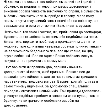
Ні для кого не секрет, що собаки, як великі так і крихітні
обожнюють подавати голос, при цьому дресировані і
виховані собаки гавкають виключно по справі, а більшість (і
їх безліч) гавкають коли їм прийде в голову. Мало кому
приємно чути оглушливий гавкіт вночі або на світанку, що
заважає спати всім оточуючим і Вам, і навіть сусідам.
Неприємно так само і гостям, які, прийшовши до господаря,
бувають часто «облаяні» злісним або недбайливим псом.
Більш того, вирішити проблему з приміщенням ще як то
можливо, але коли ваша невелика собачка починає гавкати
на величезного бездомного пса, або ще краще, на цілу
зграю собак, які і Вас за одне з Вашої собакою можуть
покусати - то приємного в цьому мало.
І тут варіанти як правило два, перший - найняти
досвідченого кінолога, який привчить Вашого пса до
«заходів пристойності», але це часто вимагає тривалого
часу і значних грошових витрат. Варіант другий полягає в
самостійному відучення, за допомогою спеціальних
приладів - антигавкіт нашийників. Такі прилади дозволяють
уникнути подібних проблем з гавкотом як на вулиці, так і в
будинку, не витрачаючи особливих засобів на
дресирування.