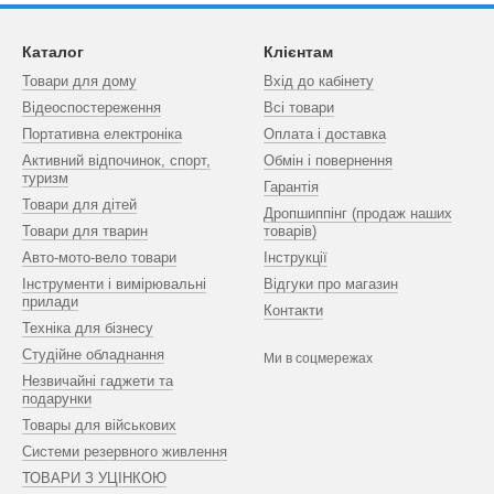
Каталог
Клієнтам
Товари для дому
Вхід до кабінету
Відеоспостереження
Всі товари
Портативна електроніка
Оплата і доставка
Активний відпочинок, спорт,
Обмін і повернення
туризм
Гарантія
Товари для дітей
Дропшиппінг (продаж наших
Товари для тварин
товарів)
Авто-мото-вело товари
Інструкції
Інструменти і вимірювальні
Відгуки про магазин
прилади
Контакти
Техніка для бізнесу
Студійне обладнання
Ми в соцмережах
Незвичайні гаджети та
подарунки
Товары для військових
Системи резервного живлення
ТОВАРИ З УЦІНКОЮ