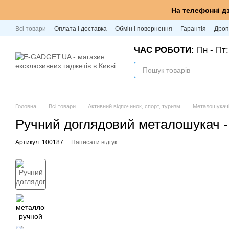
Перейти до основного контенту
На телефонні д
Всі товари
Оплата і доставка
Обмін і повернення
Гарантія
Дроп
ЧАС РОБОТИ:
Пн - Пт:
Головна
Всі товари
Активний відпочинок, спорт, туризм
Металошукач
Ручний доглядовий металошукач 
Артикул: 100187
Написати відгук