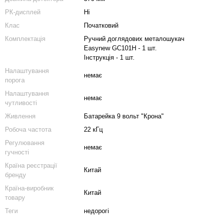
РК-дисплей
Ні
Клас
Початковий
Комплектація
Ручний доглядових металошукач
Easynew GC101H - 1 шт.
Інструкція - 1 шт.
Налаштування
немає
порога
Налаштування
немає
чутливості
Живлення
Батарейка 9 вольт "Крона"
Робоча частота
22 кГц
Регулювання
немає
гучності
Країна реєстрації
Китай
бренду
Країна-виробник
Китай
товару
Теги
недорогі