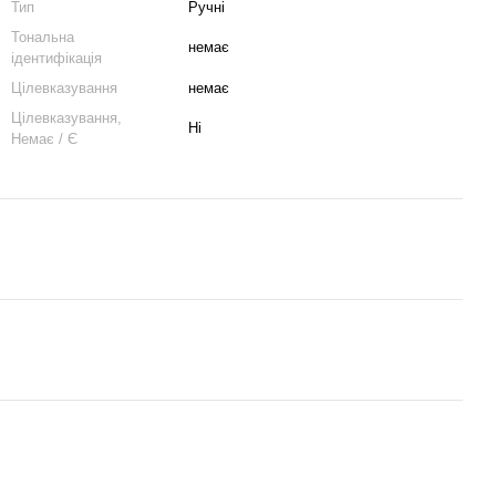
Тип
Ручні
Тональна
немає
ідентифікація
Цілевказування
немає
Цілевказування,
Ні
Немає / Є