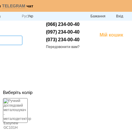
и
TELEGRAM
чат
Рус
Укр
Бажання
Вхід
и
(066) 234-00-40
(097) 234-00-40
Мій кошик
(073) 234-00-40
Передзвонити вам?
Виберіть колір