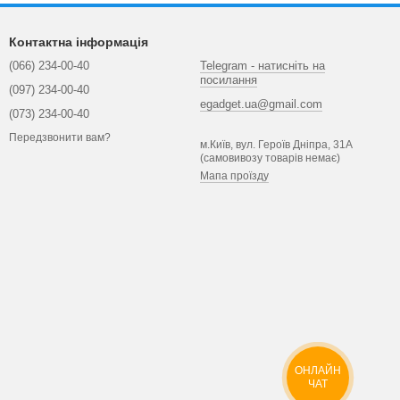
Контактна інформація
(066) 234-00-40
Telegram - натисніть на
посилання
(097) 234-00-40
egadget.ua@gmail.com
(073) 234-00-40
Передзвонити вам?
м.Київ, вул. Героїв Дніпра, 31А
(самовивозу товарів немає)
Мапа проїзду
ОНЛАЙН
ЧАТ