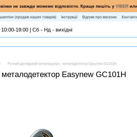
звінки не завжди можемо відповісти. Краще пишіть у
VIBER
ил
шиппінг (продаж наших товарів)
Інструкції
Відгуки про магазин
Контакт
 10:00-19:00 | Сб - Нд - вихідні
і
Ручний доглядовий металошукач - металодетектор Easynew GC101H
- металодетектор Easynew GC101H