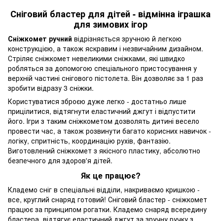
Сніговий бластер для дітей - відмінна іграшка
для зимових ігор
Сніжкомет ручний
відрізняється зручною й легкою
конструкцією, а також яскравим і незвичайним дизайном.
Стріляє сніжкомет невеликими сніжками, які швидко
робляться за допомогою спеціального пристосування у
верхній частині снігового пістолета. Він дозволяє за 1 раз
зробити відразу 3 сніжки.
Користуватися зброєю дуже легко - достатньо лише
прицілитися, відтягнути еластичний джгут і відпустити
його. Ігри з таким сніжкометом дозволять дитині весело
провести час, а також розвинути багато корисних навичок -
логіку, спритність, координацію рухів, фантазію.
Виготовлений сніжкомет з якісного пластику, абсолютно
безпечного для здоров'я дітей.
Як це працює?
Кладемо сніг в спеціальні відділи, накриваємо кришкою -
все, круглий снаряд готовий! Сніговий бластер - сніжкомет
працює за принципом рогатки. Кладемо снаряд всередину
бластера, відтягує еластичний джгут за зручну ручку з