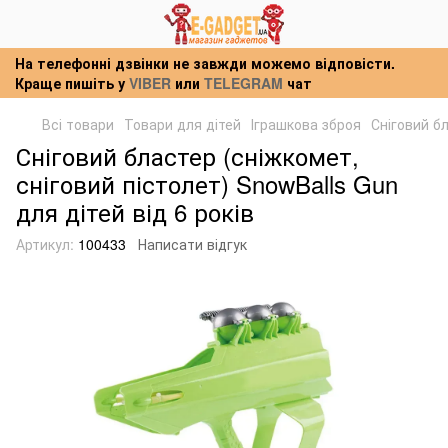
На телефонні дзвінки не завжди можемо відповісти.
Краще пишіть у
VIBER
или
TELEGRAM
чат
Всі товари
Товари для дітей
Іграшкова зброя
Сніговий бл
Сніговий бластер (сніжкомет,
сніговий пістолет) SnowBalls Gun
для дітей від 6 років
Артикул:
100433
Написати відгук