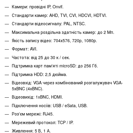
Камери: провідні IP, Onvif.
Стандарти камер: AHD, TVI, CVI, HDCVI, HDTVI.
Стандарти відеосигналу: PAL, NTSC.
Максимальна роздільна здатність камер: до 2 Мп.
Якість запису відео: 704х576, 720р, 1080р.
Формат: AVI.
Частота: від 25 до 30 к / сек.
Підтримка карт пам'яті microSD: до 256 Гб.
Підтримка HDD: 2,5 дюйма.
Відеовхід: VGA через комбінований розгалужувач VGA-
5хBNC (4хBNC).
Відеовихід: 1xBNC, HDMI.
Підключення носіїв: USB / eSata, USB.
Роз'єм мережі: RJ45.
Мережевий протокол: TCP / IP.
Живлення: 5 В, 1 А.