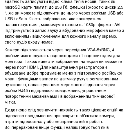
здатність записувати відео кілька типів носіїв, таких як
microSD карти пам'яті до 256 Гб, флешки і жорсткі диски 2,5
", які ви можете підключити до нього через роз'єми USB або
USB / eSata. Якість зображення, яке записується
налаштовується , максимум становить 1080р, формат AVI.
Підтримується запис звуку з вбудованих мікрофонів камер з
включенням / відключенням для кожного каналу окремо,
свого аудіо входу немає.
Камери підключаються через перехідник VGA-5хBNC, 4
роз'єми якого служать відеовходами і 1 відеовиходом для
монітора. Також вивести зображення на екран ви зможете
через порт HDMI. Для налаштування реєстратора є
вбудоване добре продумане меню з підтримкою російської
мови і функціями запису по датчику руху з регулюванням
чутливості, налаштуванням мережного з'єднання через
роз'єм RJ45 і відправкою повідомлень, управлінням
поворотними механізмами і відображенням тимчасової
мітки.
Додатково слід зазначити наявність таких цікавих опцій як
відправка повідомлення при закритті об'єктива камери,
втрати відеосигналу або несправностей в роботі.
Всі перераховані вище функції налаштовуються як в