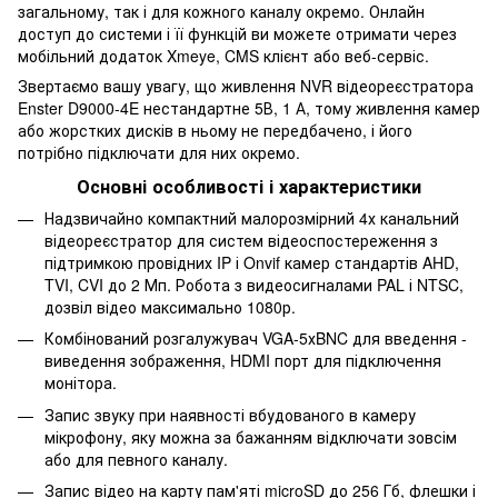
загальному, так і для кожного каналу окремо. Онлайн
доступ до системи і її функцій ви можете отримати через
мобільний додаток Xmeye, CMS клієнт або веб-сервіс.
Звертаємо вашу увагу, що живлення NVR відеореєстратора
Enster D9000-4E нестандартне 5В, 1 А, тому живлення камер
або жорстких дисків в ньому не передбачено, і його
потрібно підключати для них окремо.
Основні особливості і характеристики
Надзвичайно компактний малорозмірний 4х канальний
відеореєстратор для систем відеоспостереження з
підтримкою провідних IP і Onvif камер стандартів AHD,
TVI, CVI до 2 Мп. Робота з видеосигналами PAL і NTSC,
дозвіл відео максимально 1080р.
Комбінований розгалужувач VGA-5хBNC для введення -
виведення зображення, HDMI порт для підключення
монітора.
Запис звуку при наявності вбудованого в камеру
мікрофону, яку можна за бажанням відключати зовсім
або для певного каналу.
Запис відео на карту пам'яті microSD до 256 Гб, флешки і