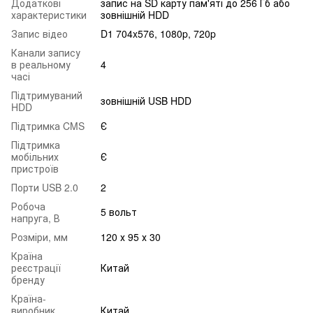
Додаткові
запис на SD карту пам'яті до 256 Гб або
характеристики
зовнішній HDD
Запис відео
D1 704x576, 1080p, 720p
Канали запису
в реальному
4
часі
Підтримуваний
зовнішній USB HDD
HDD
Підтримка CMS
Є
Підтримка
мобільних
Є
пристроїв
Порти USB 2.0
2
Робоча
5 вольт
напруга, В
Розміри, мм
120 х 95 х 30
Країна
реєстрації
Китай
бренду
Країна-
виробник
Китай