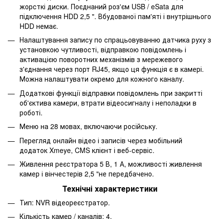
жорсткі диски. Поєднаний роз'єм USB / eSata для
підключення HDD 2,5 ". Вбудованої пам'яті і внутрішнього
HDD немає.
Налаштування запису по спрацьовуванню датчика руху з
установкою чутливості, відправкою повідомлень і
активацією поворотних механізмів з мережевого
з'єднання через порт RJ45, якщо ця функція є в камері.
Можна налаштувати окремо для кожного каналу.
Додаткові функції відправки повідомлень при закритті
об'єктива камери, втрати відеосигналу і неполадки в
роботі.
Меню на 28 мовах, включаючи російську.
Перегляд онлайн відео і записів через мобільний
додаток Xmeye, CMS клієнт і веб-сервіс.
Живлення реєстратора 5 В, 1 А, можливості живлення
камер і вінчестерів 2,5 "не передбачено.
Технічні характеристики
Тип: NVR відеореєстратор.
Кількість камер / каналів: 4.