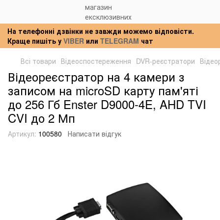
На телефонні дзвінки не завжди можемо відповісти.
Краще пишіть у
VIBER
или
TELEGRAM
чат
Всі товари
Відеоспостереження
DVR-реєстратори
Відео
Відеореєстратор на 4 камери з
записом на microSD карту пам'яті
до 256 Гб Enster D9000-4E, AHD TVI
CVI до 2 Мп
Артикул:
100580
Написати відгук