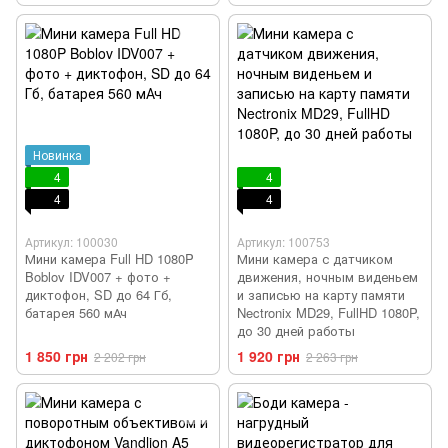
Новинка
4
4
4
4
Артикул: 100030
Артикул: 100753
Мини камера Full HD 1080P
Мини камера с датчиком
Boblov IDV007 + фото +
движения, ночным виденьем
диктофон, SD до 64 Гб,
и записью на карту памяти
батарея 560 мАч
Nectronix MD29, FullHD 1080P,
до 30 дней работы
1 850 грн
1 920 грн
2 202 грн
2 263 грн