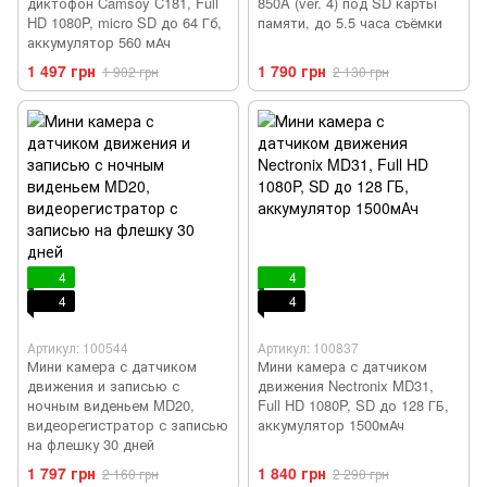
диктофон Camsoy C181, Full
850A (ver. 4) под SD карты
HD 1080P, micro SD до 64 Гб,
памяти, до 5.5 часа съёмки
аккумулятор 560 мАч
1 497 грн
1 790 грн
1 902 грн
2 130 грн
4
4
4
4
Артикул: 100544
Артикул: 100837
Мини камера с датчиком
Мини камера с датчиком
движения и записью с
движения Nectronix MD31,
ночным виденьем MD20,
Full HD 1080P, SD до 128 ГБ,
видеорегистратор с записью
аккумулятор 1500мАч
на флешку 30 дней
1 797 грн
1 840 грн
2 160 грн
2 290 грн