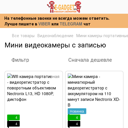
На телефонные звонки не всегда можем ответить.
Лучше пишите в
VIBER
или
TELEGRAM
чат
Все товары
Видеонаблюдение
Мини камеры портативны
Мини видеокамеры с записью
Фильтр
Сначала дешевле
Новинка
4
4
4
4