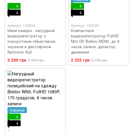
4
4
4
4
Артикул: 100834
Артикул: 100026
Мини камера - нагрудный
Компактный
видеорегистратор с
видеорегистратор FullHD
поворотным объективом,
Mini DV Boblov MD90, до 8
экраном и диктофоном
часов записи, детектор
Nectronix A22
движения
2 299 грн
2 325 грн
2 760 грн
2 790 грн
Новинка
4
4
1