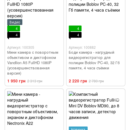
Видео
4
4
4
4
Артикул: 100305
Артикул: 100882
Мини камера с поворотным
Боди камера - нагрудный
объективом и диктофоном
видеорегистратор для
Vandlion A5 FullHD 1080P
полиции Boblov PC-40, 32 Гб
(усовершенствованная
памяти, 4 часа съёмки
версия)
1 950 грн
2 220 грн
2 313 грн
2 780 грн
Новинка