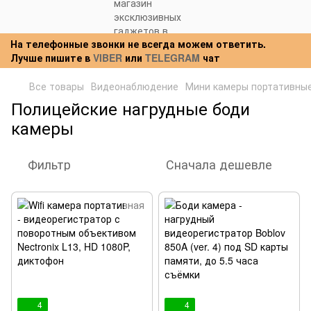
На телефонные звонки не всегда можем ответить.
Лучше пишите в
VIBER
или
TELEGRAM
чат
Все товары
Видеонаблюдение
Мини камеры портативны
Полицейские нагрудные боди
камеры
Фильтр
Сначала дешевле
4
4