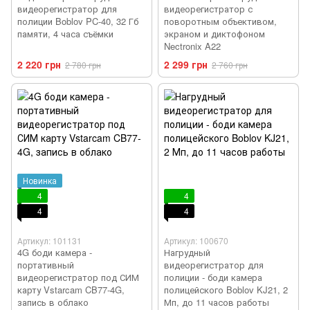
видеорегистратор для
видеорегистратор с
полиции Boblov PC-40, 32 Гб
поворотным объективом,
памяти, 4 часа съёмки
экраном и диктофоном
Nectronix A22
2 220 грн
2 299 грн
2 780 грн
2 760 грн
Новинка
4
4
4
4
Артикул: 101131
Артикул: 100670
4G боди камера -
Нагрудный
портативный
видеорегистратор для
видеорегистратор под СИМ
полиции - боди камера
карту Vstarcam CB77-4G,
полицейского Boblov KJ21, 2
запись в облако
Мп, до 11 часов работы