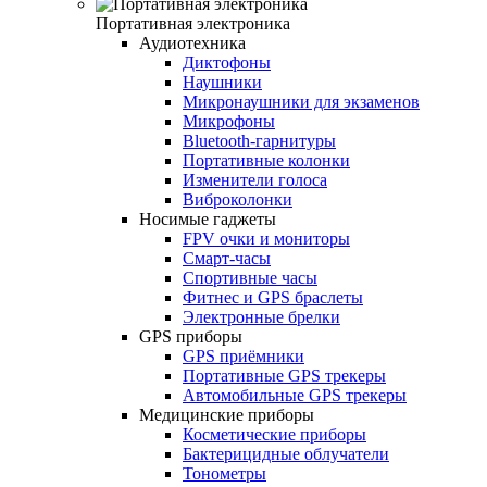
Портативная электроника
Аудиотехника
Диктофоны
Наушники
Микронаушники для экзаменов
Микрофоны
Bluetooth-гарнитуры
Портативные колонки
Изменители голоса
Виброколонки
Носимые гаджеты
FPV очки и мониторы
Смарт-часы
Спортивные часы
Фитнес и GPS браслеты
Электронные брелки
GPS приборы
GPS приёмники
Портативные GPS трекеры
Автомобильные GPS трекеры
Медицинские приборы
Косметические приборы
Бактерицидные облучатели
Тонометры