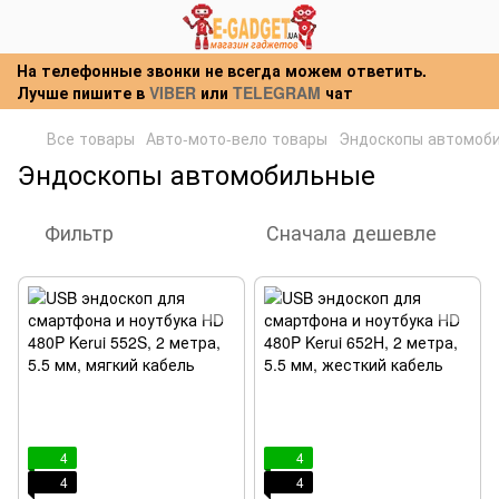
На телефонные звонки не всегда можем ответить.
Лучше пишите в
VIBER
или
TELEGRAM
чат
Все товары
Авто-мото-вело товары
Эндоскопы автомоб
Эндоскопы автомобильные
Фильтр
Сначала дешевле
4
4
4
4