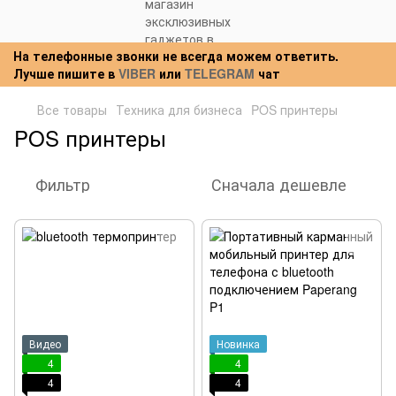
На телефонные звонки не всегда можем ответить.
Лучше пишите в
VIBER
или
TELEGRAM
чат
Все товары
Техника для бизнеса
POS принтеры
POS принтеры
Фильтр
Сначала дешевле
Видео
Новинка
4
4
4
4