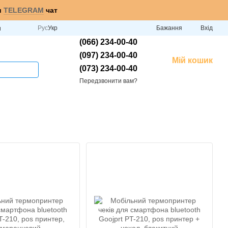
и
TELEGRAM
чат
Рус
Укр
Бажання
Вхід
и
(066) 234-00-40
(097) 234-00-40
Мій кошик
(073) 234-00-40
Передзвонити вам?