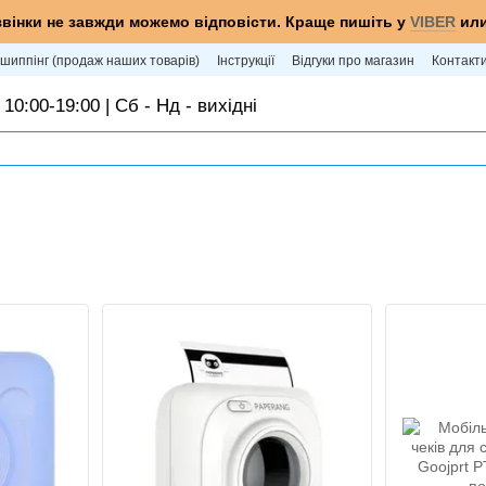
звінки не завжди можемо відповісти. Краще пишіть у
VIBER
ил
шиппінг (продаж наших товарів)
Інструкції
Відгуки про магазин
Контакт
 10:00-19:00 | Сб - Нд - вихідні