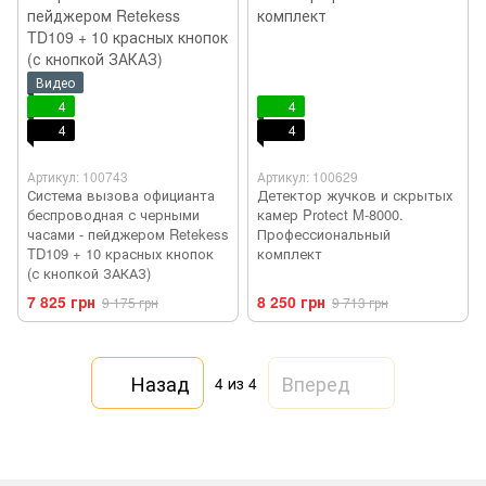
Видео
4
4
4
4
Артикул: 100743
Артикул: 100629
Система вызова официанта
Детектор жучков и скрытых
беспроводная с черными
камер Protect M-8000.
часами - пейджером Retekess
Профессиональный
TD109 + 10 красных кнопок
комплект
(с кнопкой ЗАКАЗ)
7 825 грн
8 250 грн
9 175 грн
9 713 грн
Назад
Вперед
4
из 4