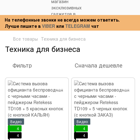
На телефонные звонки не всегда можем ответить.
Лучше пишите в
VIBER
или
TELEGRAM
чат
Все товары
Техника для бизнеса
Техника для бизнеса
Фильтр
Сначала дешевле
Видео
Видео
4
4
4
4