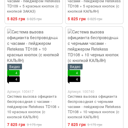
часами - пейджером Retekess
часами - пейджером Retekess
TD109 + 5 красных кнопок (с
TD108 + 5 красных кнопок (с
кнопкой ЗАКАЗ)
кнопкой КАЛЬЯН)
5 825 грн
5 825 грн
6 825 грн
6 825 грн
Видео
Видео
4
4
4
4
Артикул: 100417
Артикул: 100740
Система вызова официанта
Система вызова официанта
беспроводная с часами -
беспроводная с черными
пейджером Retekess TD108 +
часами - пейджером Retekess
10 красных кнопок (с
TD108 + 10 черных кнопок (с
кнопкой КАЛЬЯН)
кнопкой КАЛЬЯН)
7 825 грн
7 825 грн
9 175 грн
9 175 грн