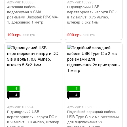
Артикул: 100085
Артикул: 100925
Антенний кабель -
Підвищуючий USB
подовжувач з SMA
перетворювач напруги DC 5
роз'ємами Unitoptek RP-SMA-
в 12 вольт, 0.75 Ампер,
1, довжиною 1 метр
штекер 5.5x2.1мм
190 грн
200 грн
228 грн
250 грн
4
4
4
4
Артикул: 100924
Артикул: 100960
Підвищуючий USB
Подвійний зарядний кабель
перетворювач напруги DC 5
USB Type-C з 2-ма роз'ємами
в 9 вольт, 0.8 Ампер, штекер
для підключення 2х
5.5x2.1мм
пристроїв - 1 метр