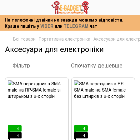
На телефонні дзвінки не завжди можемо відповісти.
Краще пишіть у
VIBER
или
TELEGRAM
чат
Всі товари
Портативна електроніка
Аксесуари для електр
Аксесуари для електроніки
Фільтр
Спочатку дешевше
4
4
4
4