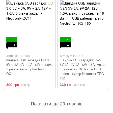
4
4
4
4
Артикул: 100958
Артикул: 101225
Швидка USB зарядка QC 3.0
Швидка USB зарядка GaN
5V = 3A, 9V = 2A, 12V = 1.6A,
5V-3A, 9V-2A, 12V-1.5A, макс.
5 рівнів захисту Nectronix
потужність 18 Ватт + USB
QC11
кабель 1метр Nectronix TRG-
160
300 грн
330 грн
430 грн
396 грн
Показати ще 20 товарів