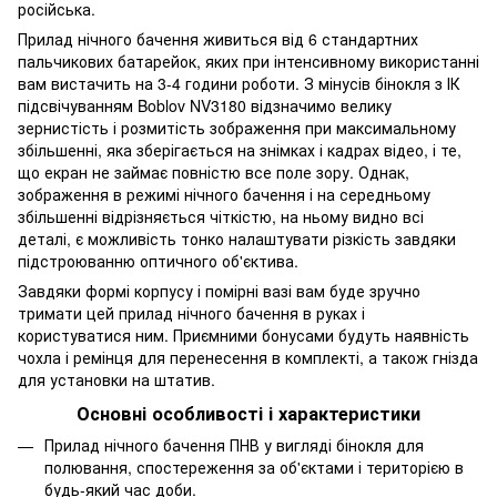
російська.
Прилад нічного бачення живиться від 6 стандартних
пальчикових батарейок, яких при інтенсивному використанні
вам вистачить на 3-4 години роботи. З мінусів бінокля з ІК
підсвічуванням Boblov NV3180 відзначимо велику
зернистість і розмитість зображення при максимальному
збільшенні, яка зберігається на знімках і кадрах відео, і те,
що екран не займає повністю все поле зору. Однак,
зображення в режимі нічного бачення і на середньому
збільшенні відрізняється чіткістю, на ньому видно всі
деталі, є можливість тонко налаштувати різкість завдяки
підстроюванню оптичного об'єктива.
Завдяки формі корпусу і помірні вазі вам буде зручно
тримати цей прилад нічного бачення в руках і
користуватися ним. Приємними бонусами будуть наявність
чохла і ремінця для перенесення в комплекті, а також гнізда
для установки на штатив.
Основні особливості і характеристики
Прилад нічного бачення ПНВ у вигляді бінокля для
полювання, спостереження за об'єктами і територією в
будь-який час доби.