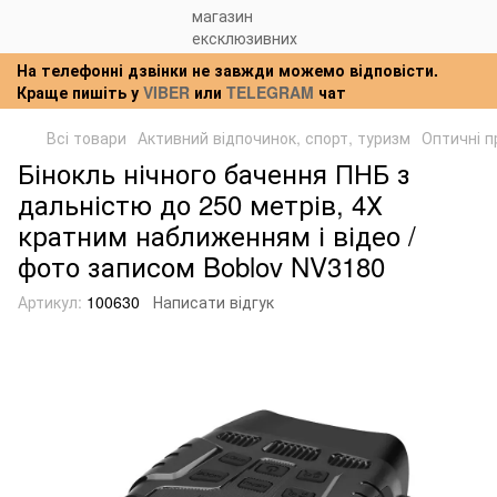
На телефонні дзвінки не завжди можемо відповісти.
Краще пишіть у
VIBER
или
TELEGRAM
чат
Всі товари
Активний відпочинок, спорт, туризм
Оптичні 
Бінокль нічного бачення ПНБ з
дальністю до 250 метрів, 4Х
кратним наближенням і відео /
фото записом Boblov NV3180
Артикул:
100630
Написати відгук