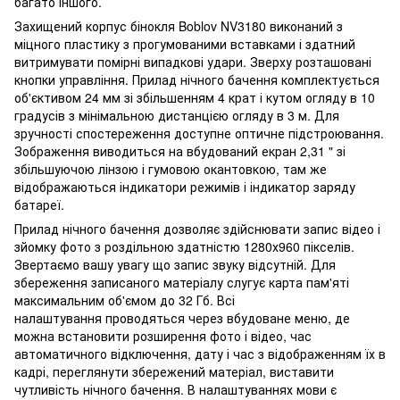
багато іншого.
Захищений корпус бінокля Boblov NV3180 виконаний з
міцного пластику з прогумованими вставками і здатний
витримувати помірні випадкові удари. Зверху розташовані
кнопки управління. Прилад нічного бачення комплектується
об'єктивом 24 мм зі збільшенням 4 крат і кутом огляду в 10
градусів з мінімальною дистанцією огляду в 3 м. Для
зручності спостереження доступне оптичне підстроювання.
Зображення виводиться на вбудований екран 2,31 " зі
збільшуючою лінзою і гумовою окантовкою, там же
відображаються індикатори режимів і індикатор заряду
батареї.
Прилад нічного бачення дозволяє здійснювати запис відео і
зйомку фото з роздільною здатністю 1280х960 пікселів.
Звертаємо вашу увагу що запис звуку відсутній. Для
збереження записаного матеріалу слугує карта пам'яті
максимальним об'ємом до 32 Гб. Всі
налаштування проводяться через вбудоване меню, де
можна встановити розширення фото і відео, час
автоматичного відключення, дату і час з відображенням їх в
кадрі, переглянути збережений матеріал, виставити
чутливість нічного бачення. В налаштуваннях мови є