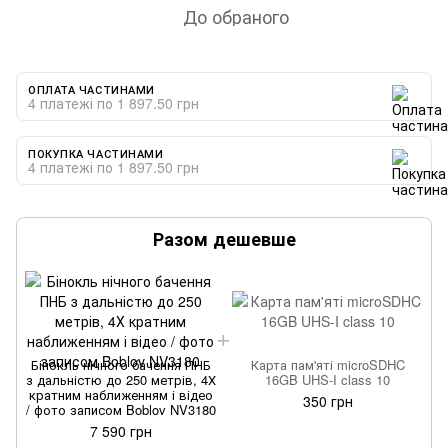
До обраного
ОПЛАТА ЧАСТИНАМИ
4 платежі по 1 897.50 грн
ПОКУПКА ЧАСТИНАМИ
4 платежі по 1 897.50 грн
Разом дешевше
Бінокль нічного бачення ПНБ
Карта пам'яті microSDHC
з дальністю до 250 метрів, 4Х
16GB UHS-I class 10
з
кратним наближенням і відео
350 грн
/ фото записом Boblov NV3180
/
7 590 грн