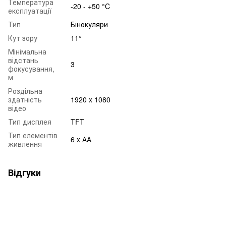
Температура
-20 - +50 °C
експлуатації
Тип
Бінокуляри
Кут зору
11°
Мінімальна
відстань
3
фокусування,
м
Роздільна
здатність
1920 x 1080
відео
Тип дисплея
TFT
Тип елементів
6 x АА
живлення
Відгуки