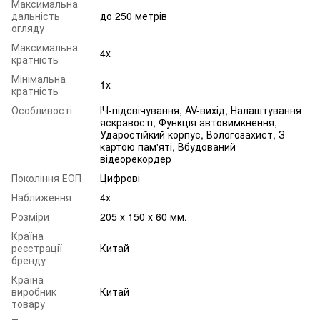
Максимальна
дальність
до 250 метрів
огляду
Максимальна
4х
кратність
Мінімальна
1х
кратність
Особливості
ІЧ-підсвічування, AV-вихід, Налаштування
яскравості, Функція автовимкнення,
Ударостійкий корпус, Вологозахист, З
картою пам'яті, Вбудований
відеорекордер
Покоління ЕОП
Цифрові
Наближення
4х
Розміри
205 х 150 х 60 мм.
Країна
реєстрації
Китай
бренду
Країна-
виробник
Китай
товару