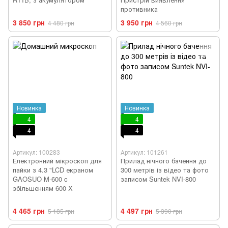
противника
3 850 грн
3 950 грн
4 480 грн
4 560 грн
Новинка
Новинка
4
4
4
4
Артикул: 100283
Артикул: 101261
Електронний мікроскоп для
Прилад нічного бачення до
пайки з 4.3 "LCD екраном
300 метрів із відео та фото
GAOSUO M-600 c
записом Suntek NVI-800
збільшенням 600 X
4 465 грн
4 497 грн
5 185 грн
5 390 грн