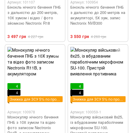
Артикул: 101107
Артикул: 100954
Бінокль нічного бачення ПНБ
Бінокль нічного бачення ПНБ
з дальністю до 200 метрів,
з дальністю до 200 метрів на
10Х зумом і відео / фото
акумуляторі, 5Х зум, запис
зйомкою Nectronix R18
Nectronix NVB300
3 497 грн
3 550 грн
4 227 грн
4 260 грн
4
4
4
4
Знижка для ЗСУ 5% по промокоду - ZSU
Знижка для ЗСУ 5% по промокоду - ZSU
Артикул: 100978
Артикул: 100059-1
Монокуляр нічного бачення
Монокуляр військовий 8х25,
ПНБ з 10Х зумом та відео
із вбудованим параболічним
фото записом Nectronix
мікрофоном SU-100.
R11B, з акумулятором
Пристрій виявлення