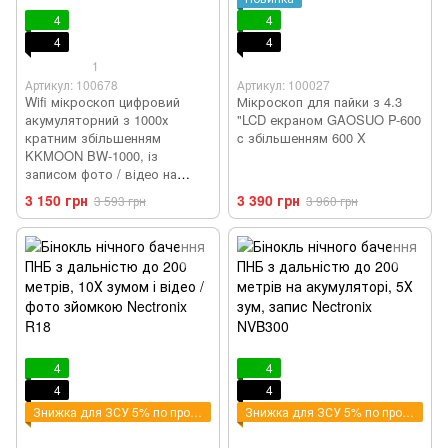
4
4
4
4
1
Артикул: 100678
Артикул: 100027
Wifi мікроскоп цифровий
Мікроскоп для пайки з 4.3
акумуляторний з 1000х
"LCD екраном GAOSUO P-600
кратним збільшенням
c збільшенням 600 X
KKMOON BW-1000, із
записом фото / відео на
смартфон
3 150 грн
3 390 грн
3 593 грн
3 960 грн
4
4
4
4
Знижка для ЗСУ 5% по промокоду - ZSU
Знижка для ЗСУ 5% по промокоду - ZSU