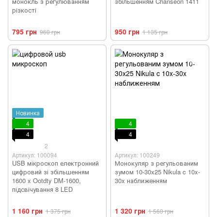
монокль з регулюванням
збільшенням Chanseon 1411
різкості
795 грн
950 грн
960 грн
1 135 грн
Новинка
4
4
4
4
2
Артикул: 100094
Артикул: 100249
USB мікроскоп електронний
Монокуляр з регульованим
цифровий зі збільшенням
зумом 10-30x25 Nikula c 10x-
1600 x Ootdty DM-1600,
30x наближенням
підсвічування 8 LED
1 160 грн
1 320 грн
1 375 грн
1 560 грн