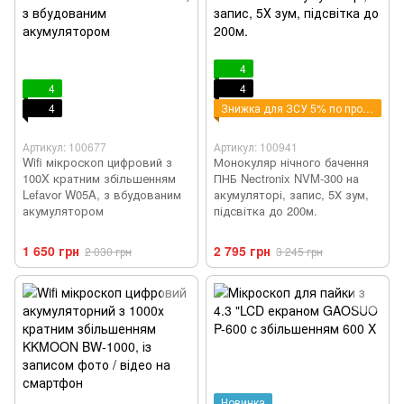
4
4
4
4
Знижка для ЗСУ 5% по промокоду - ZSU
Артикул: 100677
Артикул: 100941
Wifi мікроскоп цифровий з
Монокуляр нічного бачення
100X кратним збільшенням
ПНБ Nectronix NVM-300 на
Lefavor W05A, з вбудованим
акумуляторі, запис, 5Х зум,
акумулятором
підсвітка до 200м.
1 650 грн
2 795 грн
2 030 грн
3 245 грн
Новинка