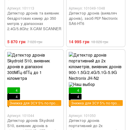
Артикул: 101113
Артикул: 101049-1048
Детектор дронів та виявник
Детектор дронів (виявляч
бездротових камер до 350
дронів), засіб РЕР Nectronix
метрів у діапазонах
SA6-HT6
2.4G/5.8Ghz X-CAM SCANNER
5 870 грн
14 995 грн
7 020 грн
18 026 грн
4
4
4
4
Знижка для ЗСУ 5% по промокоду - ZSU
Знижка для ЗСУ 5% по промокоду - ZSU
Артикул: 101044
Артикул: 101050
Детектор дронів Skydroid
Детектор дронів
S10, виявник дронів в
портативний до 2х