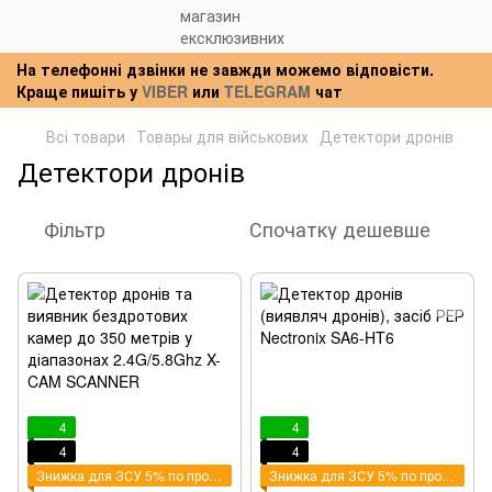
На телефонні дзвінки не завжди можемо відповісти.
Краще пишіть у
VIBER
или
TELEGRAM
чат
Всі товари
Товары для військових
Детектори дронів
Детектори дронів
Фільтр
Спочатку дешевше
4
4
4
4
Знижка для ЗСУ 5% по промокоду - ZSU
Знижка для ЗСУ 5% по промокоду - ZSU