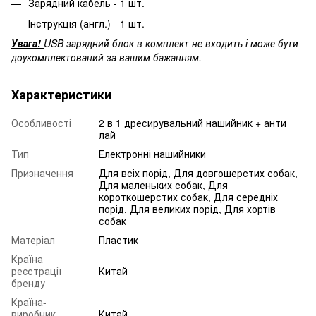
Зарядний кабель - 1 шт.
Інструкція (англ.) - 1 шт.
Увага!
USB зарядний блок в комплект не входить і може бути
доукомплектований за вашим бажанням.
Характеристики
Особливості
2 в 1 дресирувальний нашийник + анти
лай
Тип
Електронні нашийники
Призначення
Для всіх порід, Для довгошерстих собак,
Для маленьких собак, Для
короткошерстих собак, Для середніх
порід, Для великих порід, Для хортів
собак
Матеріал
Пластик
Країна
реєстрації
Китай
бренду
Країна-
виробник
Китай