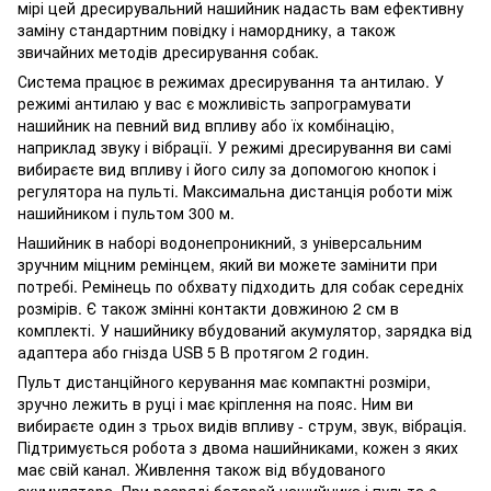
мірі цей дресирувальний нашийник надасть вам ефективну
заміну стандартним повідку і наморднику, а також
звичайних методів дресирування собак.
Система працює в режимах дресирування та антилаю. У
режимі антилаю у вас є можливість запрограмувати
нашийник на певний вид впливу або їх комбінацію,
наприклад звуку і вібрації. У режимі дресирування ви самі
вибираєте вид впливу і його силу за допомогою кнопок і
регулятора на пульті. Максимальна дистанція роботи між
нашийником і пультом 300 м.
Нашийник в наборі водонепроникний, з універсальним
зручним міцним ремінцем, який ви можете замінити при
потребі. Ремінець по обхвату підходить для собак середніх
розмірів. Є також змінні контакти довжиною 2 см в
комплекті. У нашийнику вбудований акумулятор, зарядка від
адаптера або гнізда USB 5 В протягом 2 годин.
Пульт дистанційного керування має компактні розміри,
зручно лежить в руці і має кріплення на пояс. Ним ви
вибираєте один з трьох видів впливу - струм, звук, вібрація.
Підтримується робота з двома нашийниками, кожен з яких
має свій канал. Живлення також від вбудованого
акумулятора. При розряді батарей нашийника і пульта є