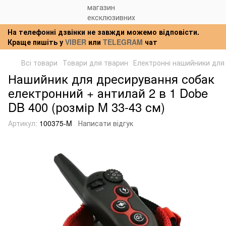
На телефонні дзвінки не завжди можемо відповісти.
Краще пишіть у
VIBER
или
TELEGRAM
чат
Всі товари
Товари для тварин
Електронні нашийники для
Нашийник для дресирування собак
електронний + антилай 2 в 1 Dobe
DB 400 (розмір M 33-43 см)
Артикул:
100375-M
Написати відгук