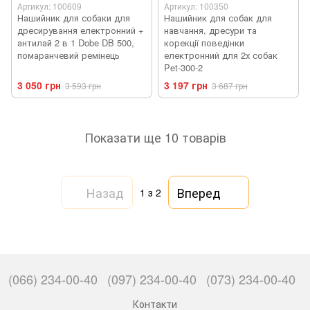
Артикул: 100609
Артикул: 100350
Нашийник для собаки для
Нашийник для собак для
дресирування електронний +
навчання, дресури та
антилай 2 в 1 Dobe DB 500,
корекції поведінки
помаранчевий ремінець
електронний для 2х собак
Pet-300-2
3 050 грн
3 197 грн
3 593 грн
3 687 грн
Показати ще 10 товарів
Назад
Вперед
1
з 2
(066) 234-00-40
(097) 234-00-40
(073) 234-00-40
Контакти