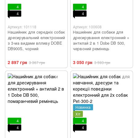
4
4
4
4
Артикул: 101118
Артикул: 100608
Нашийник для середніх собак
Нашийник для собаки для
дресирувальний електронний
дресирування електронний +
з 3-ма видами впливу DOBE
антилай 2 в 1 Dobe DB 500,
DB900S, чорний
червоний ремінець
2 897 грн
3 050 грн
3 367 грн
3 593 грн
Новинка
Хіт
4
4
4
4