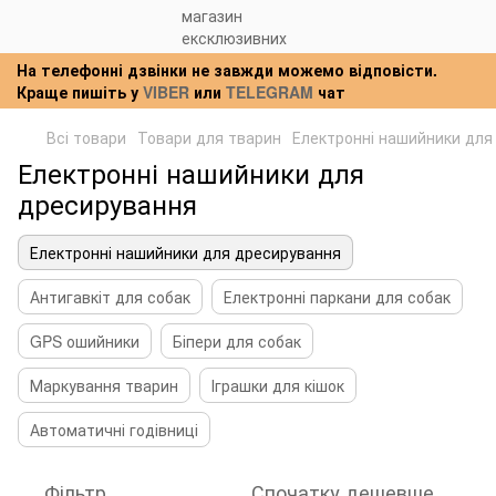
На телефонні дзвінки не завжди можемо відповісти.
Краще пишіть у
VIBER
или
TELEGRAM
чат
Всі товари
Товари для тварин
Електронні нашийники для
Електронні нашийники для
дресирування
Електронні нашийники для дресирування
Антигавкіт для собак
Електронні паркани для собак
GPS ошийники
Біпери для собак
Маркування тварин
Іграшки для кішок
Автоматичні годівниці
Фільтр
Спочатку дешевше