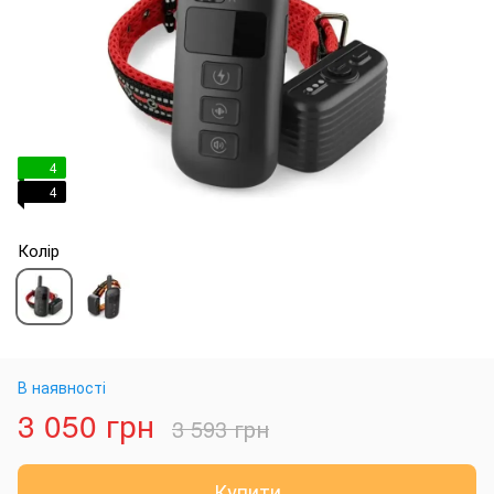
4
4
Колір
В наявності
3 050 грн
3 593 грн
Купити