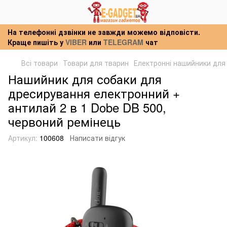
На телефонні дзвінки не завжди можемо відповісти.
Краще пишіть у
VIBER
или
TELEGRAM
чат
Всі товари
Товари для тварин
Електронні нашийники для
Нашийник для собаки для
дресирування електронний +
антилай 2 в 1 Dobe DB 500,
червоний ремінець
Артикул:
100608
Написати відгук