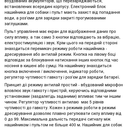
вбудованих акумуляторів, що перезаряджаються,
встановлених всередині корпусу. Електронний блок
нашийника для собаки і пульт мають захист від попадання
води, а роз'єми для зарядки закриті прогумованими
заглушками.
Пульт управління має екран для відображення даних про
силу впливу, а так само 3 кнопки відповідають за вібрацію,
електростимуляцію і звук. Крім цього на передній стороні
знаходиться перемикач режиму роботи нашийника -
дресирування або антилай режим. Кнопка на лівому боці
відповідає за блокування натискання інших кнопок під час
носіння в кишені або сумці. На нашийнику знаходиться
кнопка включення / виключення, індикатор роботи,
регулятор чутливості гавкоту і роз'єм для зарядки батареї.
Принцип дії режиму антилай простий - вбудований мікрофон
вловлює звук гавкоту і пристрій, керуючись відповідними
установками (заздалегідь заданими) впливає тим чи іншим
чином. Регулятор чутливості антилаю має 5 рівнів
чутливості до гавкоту. Кожен з режимів роботи в режимі
дресирування дозволяє плавно регулювати силу впливу від
0 до 99. Максимальна дальність передачі сигналу між
нашийником і пультом не більше 400 м. Нашийник для собак