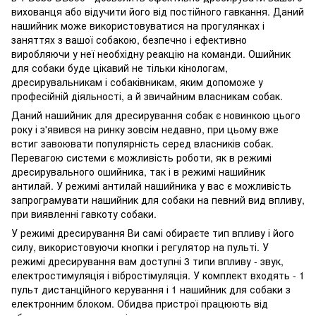
вихованця або відучити його від постійного гавкання. Даний
нашийник може використовуватися на прогулянках і
заняттях з вашої собакою, безпечно і ефективно
виробляючи у неї необхідну реакцію на команди. Ошийник
для собаки буде цікавий не тільки кінологам,
дресирувальникам і собаківникам, яким допоможе у
професійній діяльності, а й звичайним власникам собак.
Даний нашийник для дресирування собак є новинкою цього
року і з'явився на ринку зовсім недавно, при цьому вже
встиг завоювати популярність серед власників собак.
Перевагою системи є можливість роботи, як в режимі
дресирувального ошийника, так і в режимі нашийник
антилай. У режимі антилай нашийника у вас є можливість
запрограмувати нашийник для собаки на певний вид впливу,
при виявленні гавкоту собаки.
У режимі дресирування Ви самі обираєте тип впливу і його
силу, використовуючи кнопки і регулятор на пульті. У
режимі дресирування вам доступні 3 типи впливу - звук,
електростимуляція і вібростімуляція. У комплект входять - 1
пульт дистанційного керування і 1 нашийник для собаки з
електронним блоком. Обидва пристрої працюють від