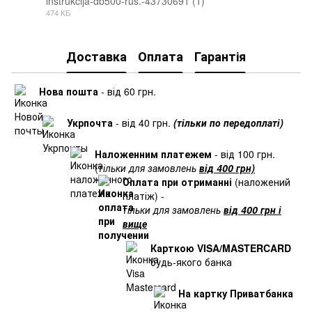
instrukcija-db500-rus.-43730691 (1)
474 КБ
PDF
Доставка
Оплата
Гарантія
Нова пошта
- від 60 грн.
Укрпочта
- від 40 грн.
(тільки по передоплаті)
Наложенним платежем
- від 100 грн.
(
тільки для замовлень
від 400 грн)
Оплата при отриманні
(наложений
платіж) -
тільки для замовлень
від 400 грн і
вище
Карткою VISA/MASTERCARD
будь-якого банка
На картку Приватбанка