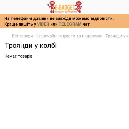
На телефонні дзвінки не завжди можемо відповісти.
Краще пишіть у
VIBER
или
TELEGRAM
чат
Всі товари
Незвичайні гаджети та подарунки
Троянди у к
Троянди у колбі
Немає товарів