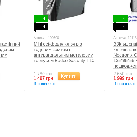
4
4
4
4
Артикул: 100700
Артикул: 1011
настінний
Міні сейф для ключів з
Збільшений
кодовим
кодовим замком і
ключів із 
ьним
антивандальним металевим
Nectronix 
корпусом Badoo Security T10
135*95*56 
пошкоджен
1 780 грн
2 650 грн
Купити
1 497 грн
1 999 грн
В наявності
В наявності