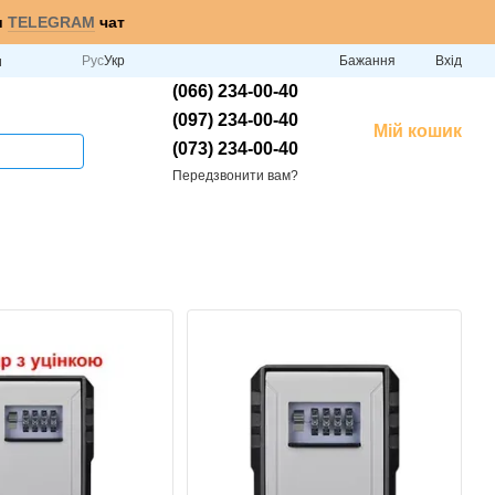
и
TELEGRAM
чат
Рус
Укр
Бажання
Вхід
и
(066) 234-00-40
(097) 234-00-40
Мій кошик
(073) 234-00-40
Передзвонити вам?