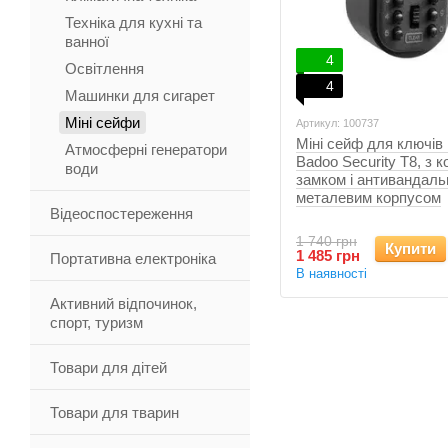
Техніка для кухні та
ванної
4
Освітлення
4
Машинки для сигарет
Міні сейфи
Артикул: 100737
Міні сейф для ключів 
Атмосферні генератори
Badoo Security T8, з 
води
замком і антивандал
металевим корпусом
Відеоспостереження
1 740 грн
Купити
1 485 грн
Портативна електроніка
В наявності
Активний відпочинок,
спорт, туризм
Товари для дітей
Товари для тварин