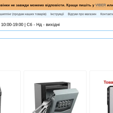
звінки не завжди можемо відповісти. Краще пишіть у
VIBER
ил
шиппінг (продаж наших товарів)
Інструкції
Відгуки про магазин
Контакт
 10:00-19:00 | Сб - Нд - вихідні