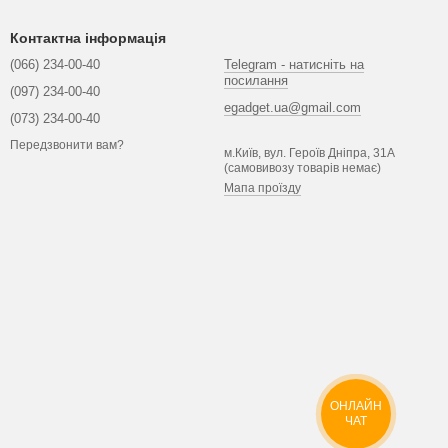
Контактна інформація
(066) 234-00-40
Telegram - натисніть на
посилання
(097) 234-00-40
egadget.ua@gmail.com
(073) 234-00-40
Передзвонити вам?
м.Київ, вул. Героїв Дніпра, 31А
(самовивозу товарів немає)
Мапа проїзду
ОНЛАЙН
ЧАТ