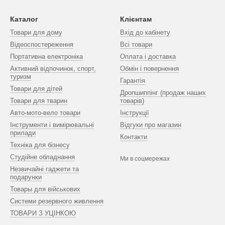
Каталог
Клієнтам
Товари для дому
Вхід до кабінету
Відеоспостереження
Всі товари
Портативна електроніка
Оплата і доставка
Активний відпочинок, спорт,
Обмін і повернення
туризм
Гарантія
Товари для дітей
Дропшиппінг (продаж наших
Товари для тварин
товарів)
Авто-мото-вело товари
Інструкції
Інструменти і вимірювальні
Відгуки про магазин
прилади
Контакти
Техніка для бізнесу
Студійне обладнання
Ми в соцмережах
Незвичайні гаджети та
подарунки
Товары для військових
Системи резервного живлення
ТОВАРИ З УЦІНКОЮ