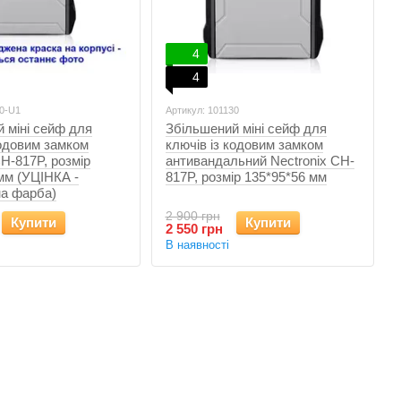
4
4
30-U1
Артикул: 101130
 міні сейф для
Збільшений міні сейф для
кодовим замком
ключів із кодовим замком
CH-817P, розмір
антивандальний Nectronix CH-
мм (УЦІНКА -
817P, розмір 135*95*56 мм
а фарба)
2 900 грн
Купити
Купити
2 550 грн
В наявності