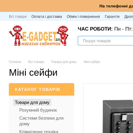
Перейти до основного контенту
На телефонні д
Всі товари
Оплата і доставка
Обмін і повернення
Гарантія
Дроп
ЧАС РОБОТИ:
Пн - Пт:
Головна
Всі товари
Товари для дому
Міні сейфи
Міні сейфи
КАТАЛОГ ТОВАРІВ
Товари для дому
Розумний будинок
Системи безпеки для
дому
Кліматична техніка