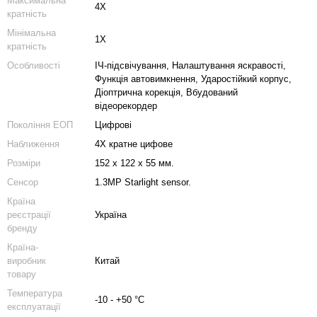
Максимальна
4Х
кратність
Мінімальна
1Х
кратність
Особливості
ІЧ-підсвічування, Налаштування яскравості,
Функція автовимкнення, Ударостійкий корпус,
Діоптрична корекція, Вбудований
відеорекордер
Покоління ЕОП
Цифрові
Наближення
4Х кратне цифове
Розміри
152 х 122 х 55 мм.
Сенсор
1.3MP Starlight sensor.
Країна
реєстрації
Україна
бренду
Країна-
виробник
Китай
товару
Температура
-10 - +50 °C
експлуатації