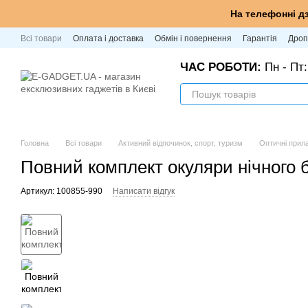
Перейти до основного контенту
На телефонні д
Всі товари
Оплата і доставка
Обмін і повернення
Гарантія
Дроп
ЧАС РОБОТИ:
Пн - Пт:
Головна
Всі товари
Активний відпочинок, спорт, туризм
Оптичні прил
Повний комплект окуляри нічного
Артикул: 100855-990
Написати відгук