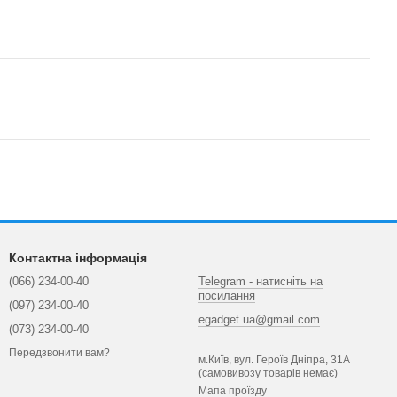
Контактна інформація
(066) 234-00-40
Telegram - натисніть на
посилання
(097) 234-00-40
egadget.ua@gmail.com
(073) 234-00-40
Передзвонити вам?
м.Київ, вул. Героїв Дніпра, 31А
(самовивозу товарів немає)
Мапа проїзду