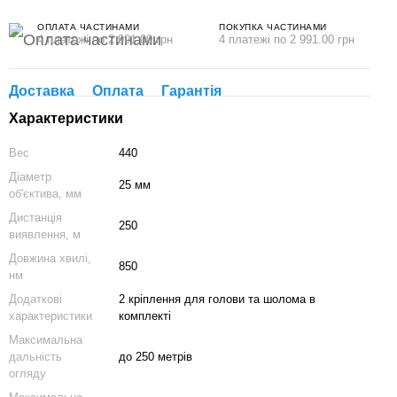
ОПЛАТА ЧАСТИНАМИ
ПОКУПКА ЧАСТИНАМИ
4 платежі по 2 991.00 грн
4 платежі по 2 991.00 грн
Доставка
Оплата
Гарантія
Характеристики
Вес
440
Діаметр
25 мм
об'єктива, мм
Дистанція
250
виявлення, м
Довжина хвилі,
850
нм
Додаткові
2 кріплення для голови та шолома в
характеристики
комплекті
Максимальна
дальність
до 250 метрів
огляду