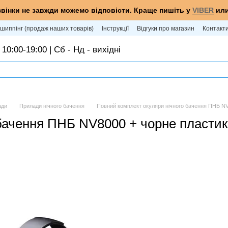
звінки не завжди можемо відповісти. Краще пишіть у
VIBER
ил
шиппінг (продаж наших товарів)
Інструкції
Відгуки про магазин
Контакт
 10:00-19:00 | Сб - Нд - вихідні
ади
Прилади нічного бачення
Повний комплект окуляри нічного бачення ПНБ N
 бачення ПНБ NV8000 + чорне пласти