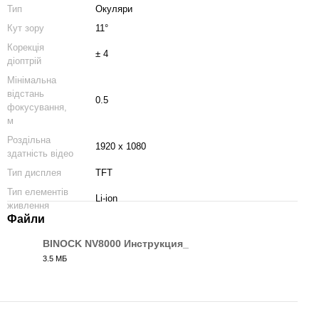
Тип
Окуляри
Кут зору
11°
Корекція
± 4
діоптрій
Мінімальна
відстань
0.5
фокусування,
м
Роздільна
1920 x 1080
здатність відео
Тип дисплея
TFT
Тип елементів
Li-ion
живлення
Файли
BINOCK NV8000 Инструкция_
3.5 МБ
PDF