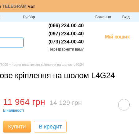
и
TELEGRAM
чат
Рус
Укр
Бажання
Вхід
и
(066) 234-00-40
(097) 234-00-40
Мій кошик
(073) 234-00-40
Передзвонити вам?
V8000 + чорне пластикове кріплення на шолом L4G24
кове кріплення на шолом L4G24
11 964 грн
14 129 грн
В наявності
Купити
В кредит