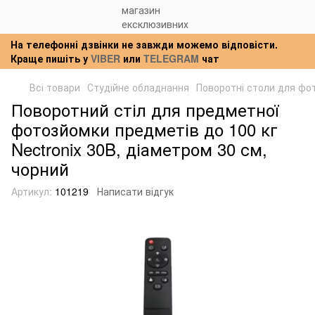
На телефонні дзвінки не завжди можемо відповісти.
Краще пишіть у
VIBER
или
TELEGRAM
чат
Всі товари
Студійне обладнання
Поворотні столи для фо
Поворотний стіл для предметної
фотозйомки предметів до 100 кг
Nectronix 30B, діаметром 30 см,
чорний
Артикул:
101219
Написати відгук