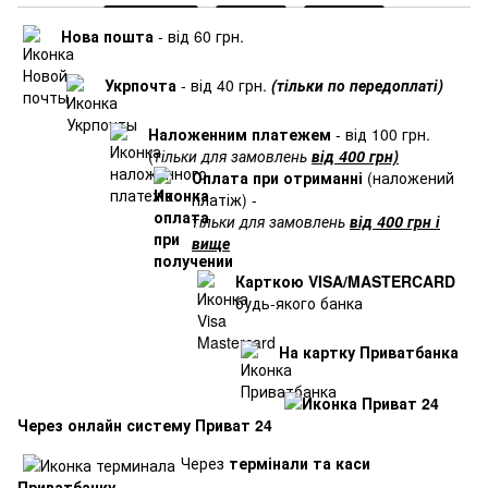
Нова пошта
- від 60 грн.
Укрпочта
- від 40 грн.
(тільки по передоплаті)
Наложенним платежем
- від 100 грн.
(
тільки для замовлень
від 400 грн)
Оплата при отриманні
(наложений
платіж) -
тільки для замовлень
від 400 грн і
вище
Карткою VISA/MASTERCARD
будь-якого банка
На картку Приватбанка
Через онлайн систему Приват 24
Через
термінали та каси
Приватбанку