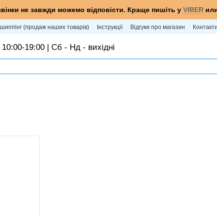
звінки не завжди можемо відповісти. Краще пишіть у
VIBER
ил
шиппінг (продаж наших товарів)
Інструкції
Відгуки про магазин
Контакт
 10:00-19:00 | Сб - Нд - вихідні