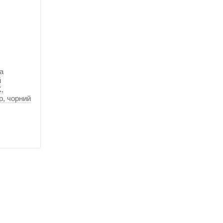
а
й
,
р, чорний