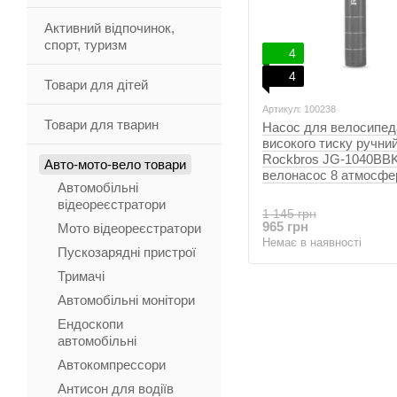
Активний відпочинок,
спорт, туризм
4
4
Товари для дітей
Артикул: 100238
Товари для тварин
Насос для велосипед
високого тиску ручни
Rockbros JG-1040BBK
Авто-мото-вело товари
велонасос 8 атмосфе
Автомобільні
відеореєстратори
1 145 грн
965 грн
Мото відеореєстратори
Немає в наявності
Пускозарядні пристрої
Тримачі
Автомобільні монітори
Ендоскопи
автомобільні
Автокомпрессори
Антисон для водіїв