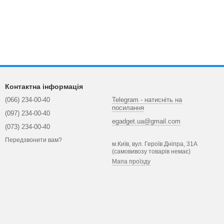
Контактна інформація
(066) 234-00-40
Telegram - натисніть на
посилання
(097) 234-00-40
egadget.ua@gmail.com
(073) 234-00-40
Передзвонити вам?
м.Київ, вул. Героїв Дніпра, 31А
(самовивозу товарів немає)
Мапа проїзду