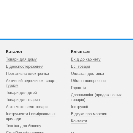
Каталог
Клієнтам
Товари для дому
Вхід до кабінету
Відеоспостереження
Всі товари
Портативна електроніка
Оплата і доставка
Активний відпочинок, спорт,
Обмін і повернення
туризм
Гарантія
Товари для дітей
Дропшиппінг (продаж наших
Товари для тварин
товарів)
Авто-мото-вело товари
Інструкції
Інструменти і вимірювальні
Відгуки про магазин
прилади
Контакти
Техніка для бізнесу
Студійне обладнання