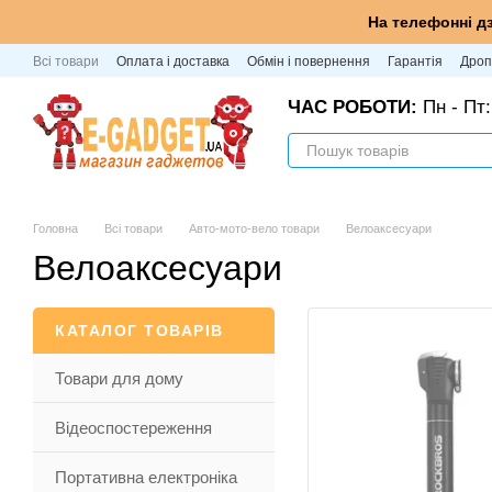
Перейти до основного контенту
На телефонні д
Всі товари
Оплата і доставка
Обмін і повернення
Гарантія
Дроп
ЧАС РОБОТИ:
Пн - Пт:
Головна
Всі товари
Авто-мото-вело товари
Велоаксесуари
Велоаксесуари
КАТАЛОГ ТОВАРІВ
Товари для дому
Відеоспостереження
Портативна електроніка