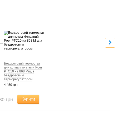
Раз
Бездротовий термостат
для котла кімнатний Poer
PTC10 на 868 Мгц, з
бездротовим
терморегулятором
4 450 грн
30 грн
Купити