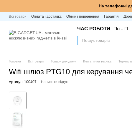
Перейти до основного контенту
На телефонні д
Всі товари
Оплата і доставка
Обмін і повернення
Гарантія
Дроп
ЧАС РОБОТИ:
Пн - Пт:
Головна
Всі товари
Товари для дому
Кліматична техніка
Термоста
Wifi шлюз PTG10 для керування че
Артикул: 100407
Написати відгук