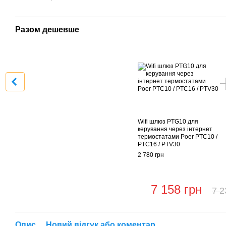
Разом дешевше
Wifi шлюз PTG10 для
керування через інтернет
термостатами Poer PTC10 /
PTC16 / PTV30
2 780 грн
7 158 грн
7 2
Опис
Новий відгук або коментар