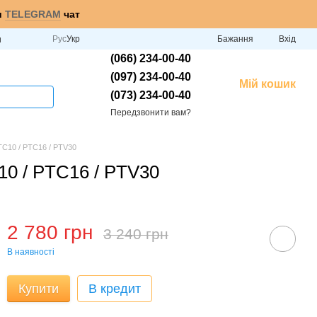
и
TELEGRAM
чат
Рус
Укр
Бажання
Вхід
и
(066) 234-00-40
(097) 234-00-40
Мій кошик
(073) 234-00-40
Передзвонити вам?
TC10 / PTC16 / PTV30
10 / PTC16 / PTV30
2 780 грн
3 240 грн
В наявності
Купити
В кредит