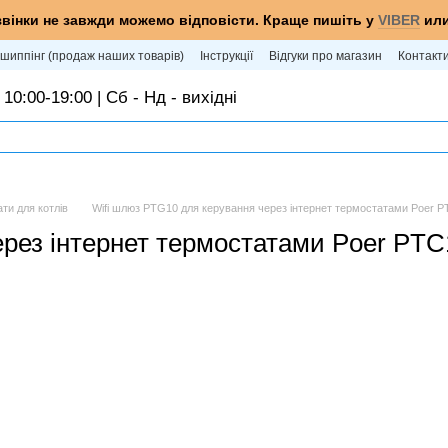
звінки не завжди можемо відповісти. Краще пишіть у
VIBER
ил
шиппінг (продаж наших товарів)
Інструкції
Відгуки про магазин
Контакт
 10:00-19:00 | Сб - Нд - вихідні
ти для котлів
Wifi шлюз PTG10 для керування через інтернет термостатами Poer P
рез інтернет термостатами Poer PTC