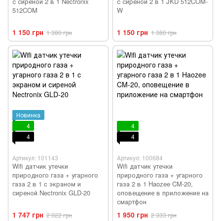
с сиреной 2 в 1 Nectronix
с сиреной 2 в 1 JKD 512COM-
512COM
W
1 150 грн
1 150 грн
1 380 грн
1 380 грн
Новинка
4
4
4
4
Артикул: 101143
Артикул: 100684
Wifi датчик утечки
Wifi датчик утечки
природного газа + угарного
природного газа + угарного
газа 2 в 1 c экраном и
газа 2 в 1 Haozee CM-20,
сиреной Nectronix GLD-20
оповещение в приложение на
смартфон
1 747 грн
1 950 грн
2 022 грн
2 333 грн