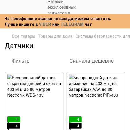
На телефонные звонки не всегда можем ответить.
Лучше пишите в
VIBER
или
TELEGRAM
чат
Все товары
Товары для дома
Системы безопасности для
Датчики
Фильтр
Сначала дешевле
4
4
4
4