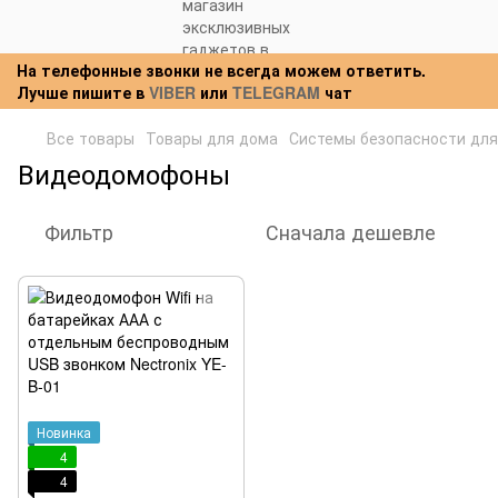
На телефонные звонки не всегда можем ответить.
Лучше пишите в
VIBER
или
TELEGRAM
чат
Все товары
Товары для дома
Системы безопасности для
Видеодомофоны
Фильтр
Сначала дешевле
Новинка
4
4