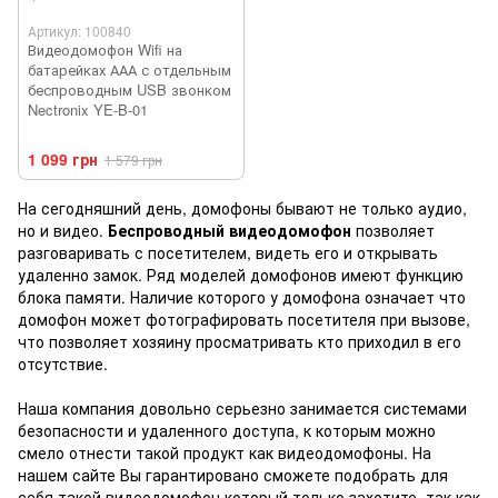
Артикул: 100840
Видеодомофон Wifi на
батарейках ААА с отдельным
беспроводным USB звонком
Nectronix YE-B-01
1 099 грн
1 579 грн
На сегодняшний день, домофоны бывают не только аудио,
но и видео.
Беспроводный видеодомофон
позволяет
разговаривать с посетителем, видеть его и открывать
удаленно замок. Ряд моделей домофонов имеют функцию
блока памяти. Наличие которого у домофона означает что
домофон может фотографировать посетителя при вызове,
что позволяет хозяину просматривать кто приходил в его
отсутствие.
Наша компания довольно серьезно занимается системами
безопасности и удаленного доступа, к которым можно
смело отнести такой продукт как видеодомофоны. На
нашем сайте Вы гарантировано сможете подобрать для
себя такой видеодомофон который только захотите, так как