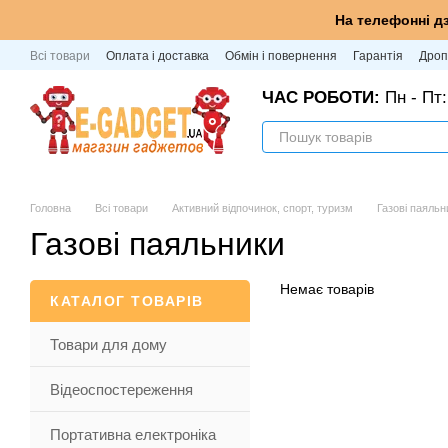
Перейти до основного контенту
На телефонні д
Всі товари
Оплата і доставка
Обмін і повернення
Гарантія
Дроп
ЧАС РОБОТИ:
Пн - Пт:
Головна
Всі товари
Активний відпочинок, спорт, туризм
Газові паяльн
Газові паяльники
Немає товарів
КАТАЛОГ ТОВАРІВ
Товари для дому
Відеоспостереження
Портативна електроніка