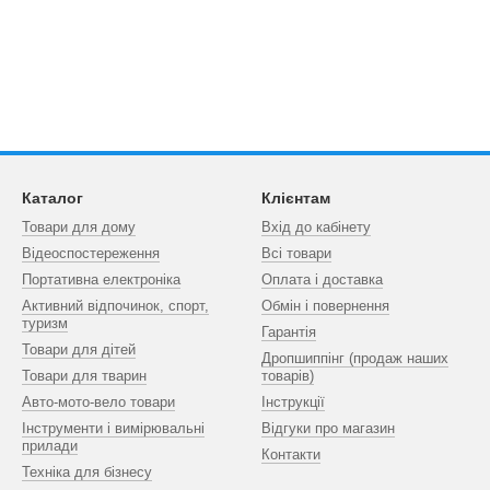
Каталог
Клієнтам
Товари для дому
Вхід до кабінету
Відеоспостереження
Всі товари
Портативна електроніка
Оплата і доставка
Активний відпочинок, спорт,
Обмін і повернення
туризм
Гарантія
Товари для дітей
Дропшиппінг (продаж наших
Товари для тварин
товарів)
Авто-мото-вело товари
Інструкції
Інструменти і вимірювальні
Відгуки про магазин
прилади
Контакти
Техніка для бізнесу