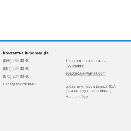
Контактна інформація
(066) 234-00-40
Telegram - натисніть на
посилання
(097) 234-00-40
egadget.ua@gmail.com
(073) 234-00-40
Передзвонити вам?
м.Київ, вул. Героїв Дніпра, 31А
(самовивозу товарів немає)
Мапа проїзду