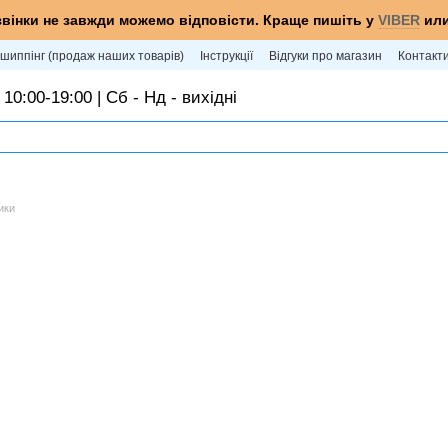
звінки не завжди можемо відповісти. Краще пишіть у
VIBER
ил
шиппінг (продаж наших товарів)
Інструкції
Відгуки про магазин
Контакт
 10:00-19:00 | Сб - Нд - вихідні
ики