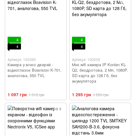
4
4
4
4
Артикул: 100390
Артикул: 100205
Камера у вічко дверей -
Міні wifi камера IP Konlen KL-
відеоглазок Boavision K-701,
Q2, бездротова, 2 Мп, 1080P,
аналогова, 550 TVL
SD карта до 128 Гб, без
акумулятора
1 097 грн
1 295 грн
1 312 грн
1 550 грн