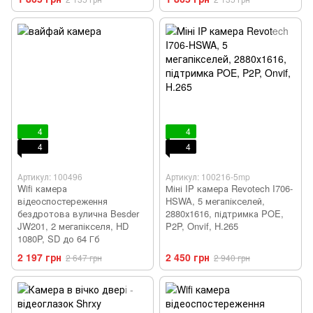
4
4
4
4
Артикул: 100496
Артикул: 100216-5mp
Wifi камера
Міні IP камера Revotech I706-
відеоспостереження
HSWA, 5 мегапікселей,
бездротова вулична Besder
2880х1616, підтримка POE,
JW201, 2 мегапікселя, HD
P2P, Onvif, H.265
1080P, SD до 64 Гб
2 197 грн
2 450 грн
2 647 грн
2 940 грн