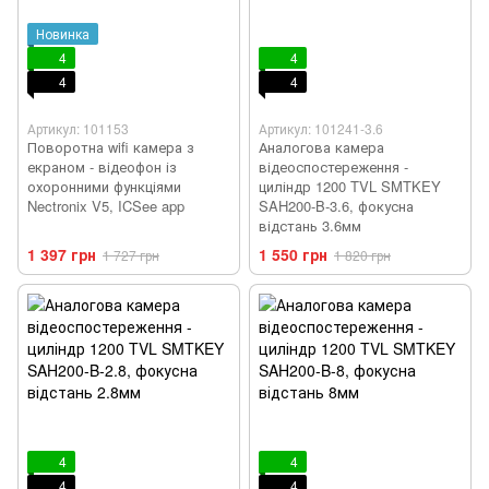
Новинка
4
4
4
4
Артикул: 101153
Артикул: 101241-3.6
Поворотна wifi камера з
Аналогова камера
екраном - відеофон із
відеоспостереження -
охоронними функціями
циліндр 1200 TVL SMTKEY
Nectronix V5, ICSee app
SAH200-B-3.6, фокусна
відстань 3.6мм
1 397 грн
1 550 грн
1 727 грн
1 820 грн
4
4
4
4