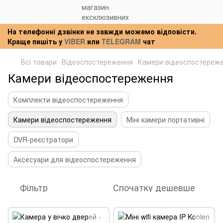
На телефонні дзвінки не завжди можемо відповісти.
Краще пишіть у
VIBER
или
TELEGRAM
чат
Всі товари
Відеоспостереження
Камери відеоспостереж
Камери відеоспостереження
Комплекти відеоспостереження
Камери відеоспостереження
Міні камери портативні
DVR-реєстратори
Аксесуари для відеоспостереження
Фільтр
Спочатку дешевше