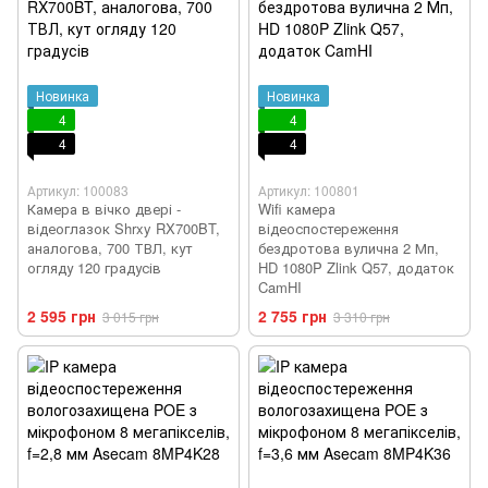
Новинка
Новинка
4
4
4
4
Артикул: 100083
Артикул: 100801
Камера в вічко двері -
Wifi камера
відеоглазок Shrxy RX700BT,
відеоспостереження
аналогова, 700 ТВЛ, кут
бездротова вулична 2 Мп,
огляду 120 градусів
HD 1080P Zlink Q57, додаток
CamHI
2 595 грн
2 755 грн
3 015 грн
3 310 грн