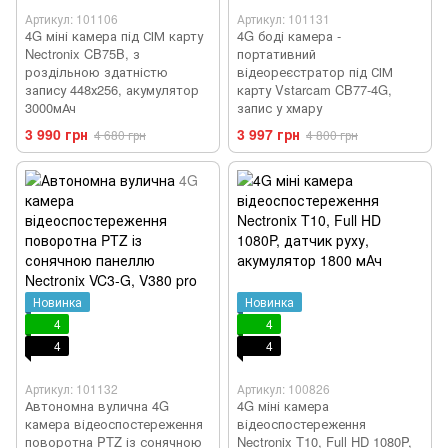
Артикул: 101106
Артикул: 101131
4G міні камера під СІМ карту
4G боді камера -
Nectronix CB75B, з
портативний
роздільною здатністю
відеореєстратор під СІМ
запису 448х256, акумулятор
карту Vstarcam CB77-4G,
3000мАч
запис у хмару
3 990 грн
3 997 грн
4 680 грн
4 800 грн
Новинка
Новинка
4
4
4
4
Артикул: 101132
Артикул: 100826
Автономна вулична 4G
4G міні камера
камера відеоспостереження
відеоспостереження
поворотна PTZ із сонячною
Nectronix T10, Full HD 1080P,